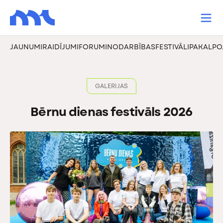
JAUNUMI
RAIDĪJUMI
FORUMI
NODARBĪBAS
FESTIVĀLI
PAKALPO
GALERIJAS
Bērnu dienas festivāls 2026