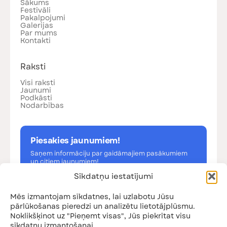
Sākums
Festivāli
Pakalpojumi
Galerijas
Par mums
Kontakti
Raksti
Visi raksti
Jaunumi
Podkāsti
Nodarbības
Piesakies jaunumiem!
Saņem informāciju par gaidāmajiem pasākumiem
un citiem jaunumiem!
Sīkdatņu iestatījumi
Mēs izmantojam sīkdatnes, lai uzlabotu Jūsu
pārlūkošanas pieredzi un analizētu lietotājplūsmu.
Noklikšķinot uz "Pieņemt visas", Jūs piekrītat visu
Esmu iepazinies ar
privātuma politiku
sīkdatņu izmantošanai.