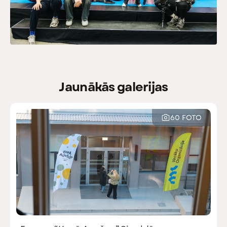
+202
Skatīt visus
/
Jaunākās galerijas
60 FOTO