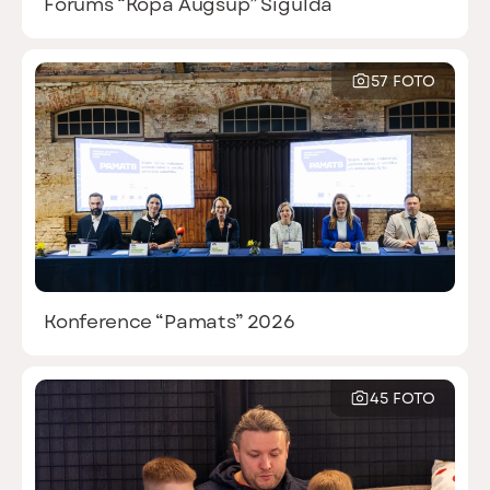
Forums “Kopā Augšup” Siguldā
57 FOTO
Konference “Pamats” 2026
45 FOTO