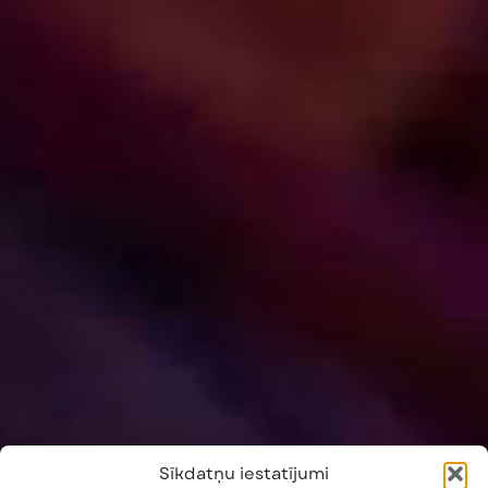
Sīkdatņu iestatījumi