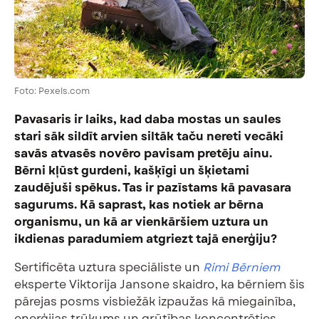
Foto: Pexels.com
Pavasaris ir laiks, kad daba mostas un saules
stari sāk sildīt arvien siltāk taču nereti vecāki
savās atvasēs novēro pavisam pretēju ainu.
Bērni kļūst gurdeni, kašķīgi un šķietami
zaudējuši spēkus. Tas ir pazīstams kā pavasara
sagurums. Kā saprast, kas notiek ar bērna
organismu, un kā ar vienkāršiem uztura un
ikdienas paradumiem atgriezt tajā enerģiju?
Sertificēta uztura speciāliste un
Rimi Bērniem
eksperte Viktorija Jansone skaidro, ka bērniem šis
pārejas posms visbiežāk izpaužas kā miegainība,
enerģijas trūkums un grūtības koncentrēties.