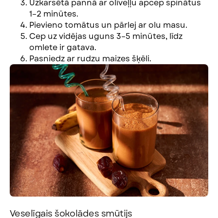
Uzkarsētā pannā ar olīveļļu apcep spinātus
1–2 minūtes.
Pievieno tomātus un pārlej ar olu masu.
Cep uz vidējas uguns 3–5 minūtes, līdz
omlete ir gatava.
Pasniedz ar rudzu maizes šķēli.
Veselīgais šokolādes smūtijs