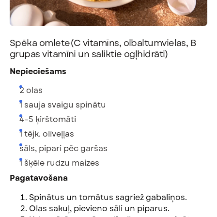
Spēka omlete
(C vitamīns, olbaltumvielas, B
grupas vitamīni un saliktie ogļhidrāti)
Nepieciešams
2 olas
1 sauja svaigu spinātu
4–5 ķirštomāti
1 tējk. olīveļļas
sāls, pipari pēc garšas
1 šķēle rudzu maizes
Pagatavošana
Spinātus un tomātus sagriež gabaliņos.
Olas sakuļ, pievieno sāli un piparus.