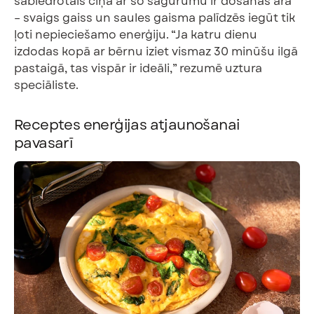
sabiedrotais cīņā ar šo sagurumu ir došanās ārā
– svaigs gaiss un saules gaisma palīdzēs iegūt tik
ļoti nepieciešamo enerģiju. “Ja katru dienu
izdodas kopā ar bērnu iziet vismaz 30 minūšu ilgā
pastaigā, tas vispār ir ideāli,” rezumē uztura
speciāliste.
Receptes enerģijas atjaunošanai
pavasarī