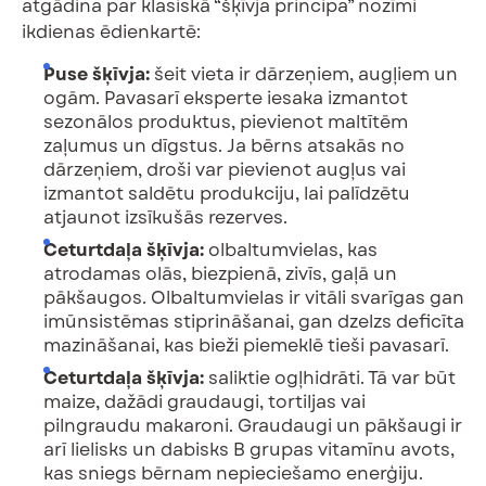
atgādina par klasiskā “šķīvja principa” nozīmi
ikdienas ēdienkartē:
Puse šķīvja:
šeit vieta ir dārzeņiem, augļiem un
ogām. Pavasarī eksperte iesaka izmantot
sezonālos produktus, pievienot maltītēm
zaļumus un dīgstus. Ja bērns atsakās no
dārzeņiem, droši var pievienot augļus vai
izmantot saldētu produkciju, lai palīdzētu
atjaunot izsīkušās rezerves.
Ceturtdaļa šķīvja:
olbaltumvielas, kas
atrodamas olās, biezpienā, zivīs, gaļā un
pākšaugos. Olbaltumvielas ir vitāli svarīgas gan
imūnsistēmas stiprināšanai, gan dzelzs deficīta
mazināšanai, kas bieži piemeklē tieši pavasarī.
Ceturtdaļa šķīvja:
saliktie ogļhidrāti. Tā var būt
maize, dažādi graudaugi, tortiljas vai
pilngraudu makaroni. Graudaugi un pākšaugi ir
arī lielisks un dabisks B grupas vitamīnu avots,
kas sniegs bērnam nepieciešamo enerģiju.