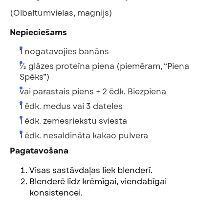
(Olbaltumvielas, magnijs)
Nepieciešams
1 nogatavojies banāns
½ glāzes proteīna piena (piemēram, “Piena
Spēks”)
vai parastais piens + 2 ēdk. Biezpiena
1 ēdk. medus vai 3 dateles
1 ēdk. zemesriekstu sviesta
1 ēdk. nesaldināta kakao pulvera
Pagatavošana
Visas sastāvdaļas liek blenderī.
Blenderē līdz krēmīgai, viendabīgai
konsistencei.