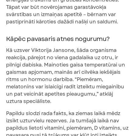
Tāpat var būt novērojamas garastāvokļa
svārstības un izmaiņas apetītē – bērnam var
pastiprināti kāroties dažādi našķi un saldumi.
Kāpēc pavasaris atnes nogurumu?
Kā uzsver Viktorija Jansone, šāda organisma
reakcija, pārejot no viena gadalaika uz otru, ir
pilnīgi dabiska. Mainoties gaisa temperatūrai un
gaismas apjomam, mainās arī cilvēka iekšējais
ritms un hormonu darbība. “Piemēram,
melatonīns var īslaicīgi radīt izteiktu miegainību
un pat veicināt apetītes pieaugumu,” atklāj
uztura speciāliste.
Papildu slodzi rada fakts, ka ziemas laikā mēdz
izsīkt uzturvielu rezerves. Ja tumšajā laikā nav
papildus lietoti vitamīni, piemēram, D vitamīns, uz
pavasara pusi tā trūkums var kļūt ļoti izteikts.