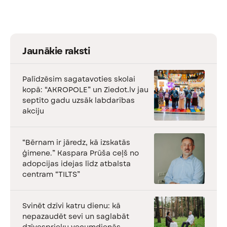
Jaunākie raksti
Palīdzēsim sagatavoties skolai
kopā: “AKROPOLE” un Ziedot.lv jau
septīto gadu uzsāk labdarības
akciju
“Bērnam ir jāredz, kā izskatās
ģimene.” Kaspara Prūša ceļš no
adopcijas idejas līdz atbalsta
centram “TILTS”
Svinēt dzīvi katru dienu: kā
nepazaudēt sevi un saglabāt
dzīvesprieku vecumdienās