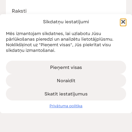
Raksti
Visi raksti
Sīkdatņu iestatījumi
Jaunumi
Podkāsti
Mēs izmantojam sīkdatnes, lai uzlabotu Jūsu
Nodarbības
pārlūkošanas pieredzi un analizētu lietotājplūsmu.
Noklikšķinot uz "Pieņemt visas", Jūs piekrītat visu
sīkdatņu izmantošanai.
Piesakies jaunumiem!
Saņem informāciju par gaidāmajiem pasākumiem
un citiem jaunumiem!
Pieņemt visas
Noraidīt
Skatīt iestatījumus
Esmu iepazinies ar
privātuma politiku
Privātuma politika
Pieteikties