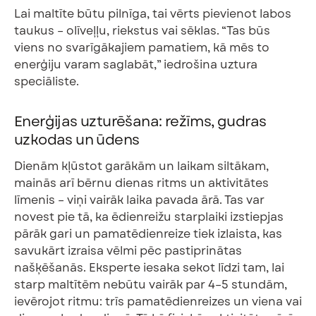
Lai maltīte būtu pilnīga, tai vērts pievienot labos
taukus – olīveļļu, riekstus vai sēklas. “Tas būs
viens no svarīgākajiem pamatiem, kā mēs to
enerģiju varam saglabāt,” iedrošina uztura
speciāliste.
Enerģijas uzturēšana: režīms, gudras
uzkodas un ūdens
Dienām kļūstot garākām un laikam siltākam,
mainās arī bērnu dienas ritms un aktivitātes
līmenis – viņi vairāk laika pavada ārā. Tas var
novest pie tā, ka ēdienreižu starplaiki izstiepjas
pārāk gari un pamatēdienreize tiek izlaista, kas
savukārt izraisa vēlmi pēc pastiprinātas
našķēšanās. Eksperte iesaka sekot līdzi tam, lai
starp maltītēm nebūtu vairāk par 4–5 stundām,
ievērojot ritmu: trīs pamatēdienreizes un viena vai