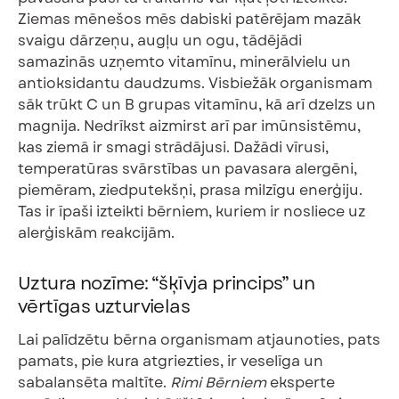
Ziemas mēnešos mēs dabiski patērējam mazāk
svaigu dārzeņu, augļu un ogu, tādējādi
samazinās uzņemto vitamīnu, minerālvielu un
antioksidantu daudzums. Visbiežāk organismam
sāk trūkt C un B grupas vitamīnu, kā arī dzelzs un
magnija. Nedrīkst aizmirst arī par imūnsistēmu,
kas ziemā ir smagi strādājusi. Dažādi vīrusi,
temperatūras svārstības un pavasara alergēni,
piemēram, ziedputekšņi, prasa milzīgu enerģiju.
Tas ir īpaši izteikti bērniem, kuriem ir nosliece uz
alerģiskām reakcijām.
Uztura nozīme: “šķīvja princips” un
vērtīgas uzturvielas
Lai palīdzētu bērna organismam atjaunoties, pats
pamats, pie kura atgriezties, ir veselīga un
sabalansēta maltīte.
Rimi Bērniem
eksperte