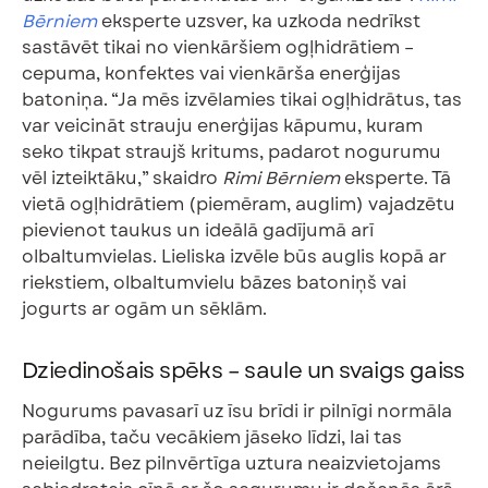
Bērniem
eksperte uzsver, ka uzkoda nedrīkst
sastāvēt tikai no vienkāršiem ogļhidrātiem –
cepuma, konfektes vai vienkārša enerģijas
batoniņa. “Ja mēs izvēlamies tikai ogļhidrātus, tas
var veicināt strauju enerģijas kāpumu, kuram
seko tikpat straujš kritums, padarot nogurumu
vēl izteiktāku,” skaidro
Rimi Bērniem
eksperte. Tā
vietā ogļhidrātiem (piemēram, auglim) vajadzētu
pievienot taukus un ideālā gadījumā arī
olbaltumvielas. Lieliska izvēle būs auglis kopā ar
riekstiem, olbaltumvielu bāzes batoniņš vai
jogurts ar ogām un sēklām.
Dziedinošais spēks – saule un svaigs gaiss
Nogurums pavasarī uz īsu brīdi ir pilnīgi normāla
parādība, taču vecākiem jāseko līdzi, lai tas
neieilgtu. Bez pilnvērtīga uztura neaizvietojams