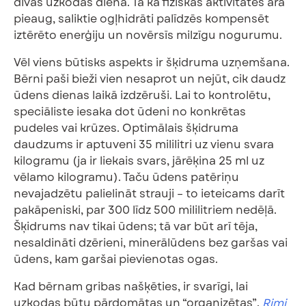
divas uzkodas dienā. Tā kā fiziskās aktivitātes ārā
pieaug, saliktie ogļhidrāti palīdzēs kompensēt
iztērēto enerģiju un novērsīs milzīgu nogurumu.
Vēl viens būtisks aspekts ir šķidruma uzņemšana.
Bērni paši bieži vien nesaprot un nejūt, cik daudz
ūdens dienas laikā izdzēruši. Lai to kontrolētu,
speciāliste iesaka dot ūdeni no konkrētas
pudeles vai krūzes. Optimālais šķidruma
daudzums ir aptuveni 35 mililitri uz vienu svara
kilogramu (ja ir liekais svars, jārēķina 25 ml uz
vēlamo kilogramu). Taču ūdens patēriņu
nevajadzētu palielināt strauji – to ieteicams darīt
pakāpeniski, par 300 līdz 500 mililitriem nedēļā.
Šķidrums nav tikai ūdens; tā var būt arī tēja,
nesaldināti dzērieni, minerālūdens bez garšas vai
ūdens, kam garšai pievienotas ogas.
Kad bērnam gribas našķēties, ir svarīgi, lai
uzkodas būtu pārdomātas un “organizētas”.
Rimi