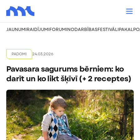
JAUNUMI
RAIDĪJUMI
FORUMI
NODARBĪBAS
FESTIVĀLI
PAKALPO
PADOMI
24.03.2026
Pavasara sagurums bērniem: ko
darīt un ko likt šķīvī (+ 2 receptes)