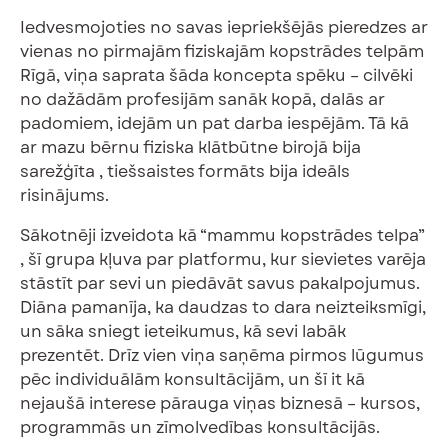
Iedvesmojoties no savas iepriekšējās pieredzes ar
vienas no pirmajām fiziskajām kopstrādes telpām
Rīgā, viņa saprata šāda koncepta spēku – cilvēki
no dažādām profesijām sanāk kopā, dalās ar
padomiem, idejām un pat darba iespējām. Tā kā
ar mazu bērnu fiziska klātbūtne birojā bija
sarežģīta , tiešsaistes formāts bija ideāls
risinājums.
Sākotnēji izveidota kā “mammu kopstrādes telpa”
, šī grupa kļuva par platformu, kur sievietes varēja
stāstīt par sevi un piedāvāt savus pakalpojumus.
Diāna pamanīja, ka daudzas to dara neizteiksmīgi,
un sāka sniegt ieteikumus, kā sevi labāk
prezentēt. Drīz vien viņa saņēma pirmos lūgumus
pēc individuālām konsultācijām, un šī it kā
nejaušā interese pārauga viņas biznesā – kursos,
programmās un zīmolvedības konsultācijās.