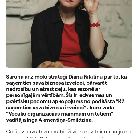
Sarunā ar zīmolu stratēģi Diānu Ņikitinu par to, kā
saņemties sava biznesa izveidei, pārvarēt
nedrošību un atrast ceļu, kas rezonē ar
personīgajām vērtībām. Šis ir iedvesmas un
praktisku padomu apkopojums no podkāsta “Kā
saņemties sava biznesa izveidei” , kuru vada
“Vecāku organizācijas mammām un tētiem”
vadītāja Inga Akmentiņa-Smildziņa.
Ceļš uz savu biznesu bieži vien nav taisna līnija no