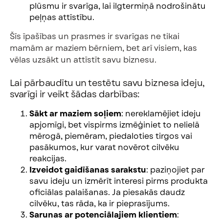
plūsmu ir svarīga, lai ilgtermiņā nodrošinātu
peļņas attīstību.
Šīs īpašības un prasmes ir svarīgas ne tikai
mamām ar maziem bērniem, bet arī visiem, kas
vēlas uzsākt un attīstīt savu biznesu.
Lai pārbaudītu un testētu savu biznesa ideju,
svarīgi ir veikt šādas darbības:
Sākt ar maziem soļiem
: nereklamējiet ideju
apjomīgi, bet vispirms izmēģiniet to nelielā
mērogā, piemēram, piedaloties tirgos vai
pasākumos, kur varat novērot cilvēku
reakcijas.
Izveidot gaidīšanas sarakstu
: paziņojiet par
savu ideju un izmērīt interesi pirms produkta
oficiālas palaišanas. Ja piesakās daudz
cilvēku, tas rāda, ka ir pieprasījums.
Sarunas ar potenciālajiem klientiem
: