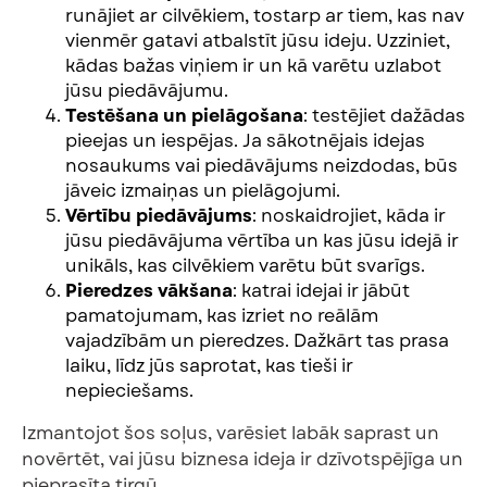
runājiet ar cilvēkiem, tostarp ar tiem, kas nav
vienmēr gatavi atbalstīt jūsu ideju. Uzziniet,
kādas bažas viņiem ir un kā varētu uzlabot
jūsu piedāvājumu.
Testēšana un pielāgošana
: testējiet dažādas
pieejas un iespējas. Ja sākotnējais idejas
nosaukums vai piedāvājums neizdodas, būs
jāveic izmaiņas un pielāgojumi.
Vērtību piedāvājums
: noskaidrojiet, kāda ir
jūsu piedāvājuma vērtība un kas jūsu idejā ir
unikāls, kas cilvēkiem varētu būt svarīgs.
Pieredzes vākšana
: katrai idejai ir jābūt
pamatojumam, kas izriet no reālām
vajadzībām un pieredzes. Dažkārt tas prasa
laiku, līdz jūs saprotat, kas tieši ir
nepieciešams.
Izmantojot šos soļus, varēsiet labāk saprast un
novērtēt, vai jūsu biznesa ideja ir dzīvotspējīga un
pieprasīta tirgū.