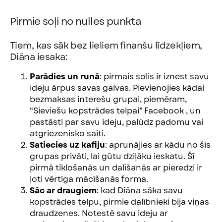
Pirmie soļi no nulles punkta
Tiem, kas sāk bez lieliem finanšu līdzekļiem,
Diāna iesaka:
Parādies un runā
: pirmais solis ir iznest savu
ideju ārpus savas galvas. Pievienojies kādai
bezmaksas interešu grupai, piemēram,
“Sieviešu kopstrādes telpai” Facebook , un
pastāsti par savu ideju, palūdz padomu vai
atgriezenisko saiti.
Satiecies uz kafiju
: aprunājies ar kādu no šīs
grupas privāti, lai gūtu dziļāku ieskatu. Šī
pirmā tīklošanās un dalīšanās ar pieredzi ir
ļoti vērtīga mācīšanās forma.
Sāc ar draugiem
: kad Diāna sāka savu
kopstrādes telpu, pirmie dalībnieki bija viņas
draudzenes. Notestē savu ideju ar