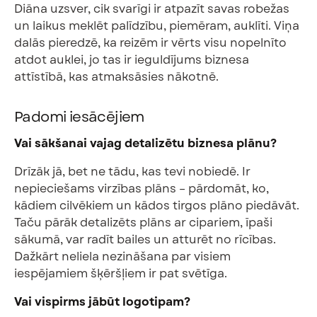
Diāna uzsver, cik svarīgi ir atpazīt savas robežas
un laikus meklēt palīdzību, piemēram, auklīti. Viņa
dalās pieredzē, ka reizēm ir vērts visu nopelnīto
atdot auklei, jo tas ir ieguldījums biznesa
attīstībā, kas atmaksāsies nākotnē.
Padomi iesācējiem
Vai sākšanai vajag detalizētu biznesa plānu?
Drīzāk jā, bet ne tādu, kas tevi nobiedē. Ir
nepieciešams virzības plāns – pārdomāt, ko,
kādiem cilvēkiem un kādos tirgos plāno piedāvāt.
Taču pārāk detalizēts plāns ar cipariem, īpaši
sākumā, var radīt bailes un atturēt no rīcības.
Dažkārt neliela nezināšana par visiem
iespējamiem šķēršļiem ir pat svētīga.
Vai vispirms jābūt logotipam?