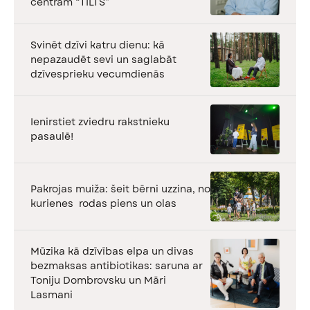
centram “TILTS”
Svinēt dzīvi katru dienu: kā
nepazaudēt sevi un saglabāt
dzīvesprieku vecumdienās
Ienirstiet zviedru rakstnieku
pasaulē!
Pakrojas muiža: šeit bērni uzzina, no
kurienes rodas piens un olas
Mūzika kā dzīvības elpa un divas
bezmaksas antibiotikas: saruna ar
Toniju Dombrovsku un Māri
Lasmani