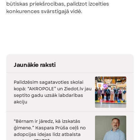
būtiskas priekšrocības, palīdzot izcelties
konkurences svārstīgajā vidē.
Jaunākie raksti
Palīdzēsim sagatavoties skolai
kopā: “AKROPOLE” un Ziedot.lv jau
septīto gadu uzsāk labdarības
akciju
“Bērnam ir jāredz, kā izskatās
ģimene.” Kaspara Prūša ceļš no
adopcijas idejas līdz atbalsta