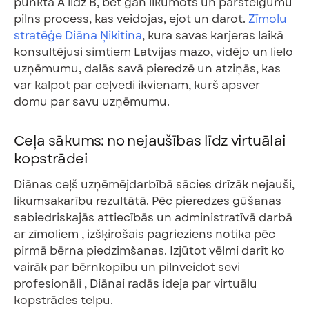
punkta A līdz B, bet gan līkumots un pārsteigumu
pilns process, kas veidojas, ejot un darot.
Zīmolu
stratēģe Diāna Ņikitina
, kura savas karjeras laikā
konsultējusi simtiem Latvijas mazo, vidējo un lielo
uzņēmumu, dalās savā pieredzē un atziņās, kas
var kalpot par ceļvedi ikvienam, kurš apsver
domu par savu uzņēmumu.
Ceļa sākums: no nejaušības līdz virtuālai
kopstrādei
Diānas ceļš uzņēmējdarbībā sācies drīzāk nejauši,
likumsakarību rezultātā. Pēc pieredzes gūšanas
sabiedriskajās attiecībās un administratīvā darbā
ar zīmoliem , izšķirošais pagrieziens notika pēc
pirmā bērna piedzimšanas. Izjūtot vēlmi darīt ko
vairāk par bērnkopību un pilnveidot sevi
profesionāli , Diānai radās ideja par virtuālu
kopstrādes telpu.