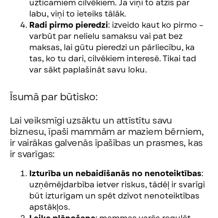
uzticamiem cilvēkiem. Ja viņi to atzīs par
labu, viņi to ieteiks tālāk.
Radi pirmo pieredzi
: izveido kaut ko pirmo –
varbūt par nelielu samaksu vai pat bez
maksas, lai gūtu pieredzi un pārliecību, ka
tas, ko tu dari, cilvēkiem interesē. Tikai tad
var sākt paplašināt savu loku.
Īsumā par būtisko:
Lai veiksmīgi uzsāktu un attīstītu savu
biznesu, īpaši mammām ar maziem bērniem,
ir vairākas galvenās īpašības un prasmes, kas
ir svarīgas:
Izturība un nebaidīšanās no nenoteiktības
:
uzņēmējdarbība ietver riskus, tādēļ ir svarīgi
būt izturīgam un spēt dzīvot nenoteiktības
apstākļos.