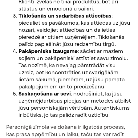
Klienti izvēlas ne tikai produktus, bet arī
stāstus un emocionālu saikni.
Tīklošanās un sadarbības attiecības
:
piedalieties pasākumos, kas attiecas uz jūsu
nozari, veidojiet attiecības un dalieties
pieredzē ar citiem uzņēmējiem. Tīklošanās
palīdz paplašināt jūsu redzamību tirgū.
Pakāpeniska izaugsme
: sāciet ar maziem
soļiem un pakāpeniski attīstiet savu zīmolu.
Tas nozīmē, ka nevajag pārstrādāt visu
uzreiz, bet koncentrēties uz svarīgākām
lietām sākumā, piemēram, uz jūsu pamata
pakalpojumiem un to precizēšanu.
Saskaņošana ar sevi
: nodrošiniet, ka jūsu
uzņēmējdarbības pieejas un metodes atbilst
jūsu personiskajām vērtībām. Autentiskums
ir būtisks, jo tas palīdz radīt uzticību.
Personīgā zīmola veidošana ir ilgstošs process,
kas prasa apņēmību un laiku, taču tas var radīt