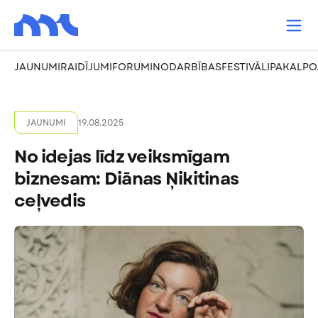
JAUNUMI
RAIDĪJUMI
FORUMI
NODARBĪBAS
FESTIVĀLI
PAKALPO
JAUNUMI
19.08.2025
No idejas līdz veiksmīgam
biznesam: Diānas Ņikitinas
ceļvedis