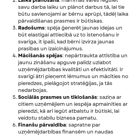
Laika plānošana
: mammas varēs regulēt
savu darba laiku un plānot darbus tā, lai tie
būtu savienojami ar bērnu aprūpi, tādēļ laika
pārvaldīšanas prasmes ir būtiskas.
Radošums
: spēja ģenerēt jaunas idejas un
būt elastīgai attiecībā uz to īstenošanu ir
svarīga, it īpaši, kad bērni izvirza jaunas
prasības un izaicinājumus.
Mācīšanās spējas
: nepārtraukta attīstība un
jaunu zināšanu apguve palīdz uzlabot
uzņēmējdarbības kvalitāti un efektivitāti. Ir
svarīgi ātri pieņemt lēmumus un mācīties no
pieredzes, pielāgojot stratēģijas, ja tās
nedarbojas.
Sociālās prasmes un tīklošanās
: saziņa ar
citiem uzņēmējiem un iespēja apmainīties ar
pieredzi, kā arī iegūt atbalstu ir būtiski, lai
veidotu stabilu biznesa pamatu.
Finanšu pārvaldība
: sapratne par
uzņēmējdarbības finansēm un naudas