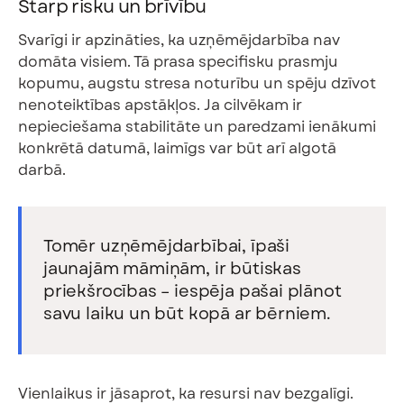
Starp risku un brīvību
Svarīgi ir apzināties, ka uzņēmējdarbība nav
domāta visiem. Tā prasa specifisku prasmju
kopumu, augstu stresa noturību un spēju dzīvot
nenoteiktības apstākļos. Ja cilvēkam ir
nepieciešama stabilitāte un paredzami ienākumi
konkrētā datumā, laimīgs var būt arī algotā
darbā.
Tomēr uzņēmējdarbībai, īpaši
jaunajām māmiņām, ir būtiskas
priekšrocības – iespēja pašai plānot
savu laiku un būt kopā ar bērniem.
Vienlaikus ir jāsaprot, ka resursi nav bezgalīgi.