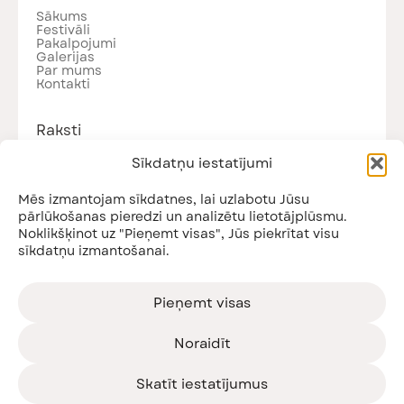
Sākums
Festivāli
Pakalpojumi
Galerijas
Par mums
Kontakti
Raksti
Visi raksti
Sīkdatņu iestatījumi
Jaunumi
Podkāsti
Nodarbības
Mēs izmantojam sīkdatnes, lai uzlabotu Jūsu
pārlūkošanas pieredzi un analizētu lietotājplūsmu.
Noklikšķinot uz "Pieņemt visas", Jūs piekrītat visu
sīkdatņu izmantošanai.
Piesakies jaunumiem!
Saņem informāciju par gaidāmajiem pasākumiem
un citiem jaunumiem!
Pieņemt visas
Noraidīt
Skatīt iestatījumus
Esmu iepazinies ar
privātuma politiku