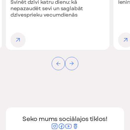
Svinēt dzīvi katru dienu: kā
Ieni
nepazaudēt sevi un saglabāt
dzīvesprieku vecumdienās
Seko mums sociālajos tīklos!