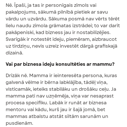
Nē. Īpaši, ja tas ir personīgais zīmols vai
pakalpojums, sākumā pilnībā pietiek ar savu
vārdu un uzvārdu. Sākuma posmā nav vērts tērēt
lielu naudu zīmola grāmatas izstrādei; to var darīt
pakāpeniski, kad bizness jau ir nostabilizējies.
Svarīgāk ir notestēt ideju, piemēram, aizbraucot
uz tirdziņu, nevis uzreiz investēt dārgā grafiskajā
dizainā.
Vai par biznesa ideju konsultēties ar mammu?
Drīzāk nē. Mamma ir ieinteresēta persona, kuras
galvenā vēlme ir bērna labklājība, tādēļ viņa,
visticamāk, ieteiks stabilāku un drošāku ceļu. Ja
mamma pati nav uzņēmēja, viņa var nesaprast
procesa specifiku. Labāk ir runāt ar biznesa
mentoru vai kādu, kurš jau ir šajā jomā, bet
mammas atbalstu atstāt siltām sarunām un
pusdienām.