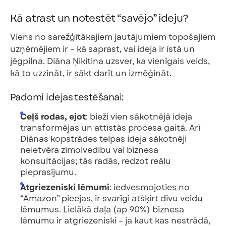
Kā atrast un notestēt “savējo” ideju?
Viens no sarežģītākajiem jautājumiem topošajiem
uzņēmējiem ir – kā saprast, vai ideja ir īstā un
jēgpilna. Diāna Ņikitina uzsver, ka vienīgais veids,
kā to uzzināt, ir sākt darīt un izmēģināt.
Padomi idejas testēšanai:
Ceļš rodas, ejot
: bieži vien sākotnējā ideja
transformējas un attīstās procesa gaitā. Arī
Diānas kopstrādes telpas ideja sākotnēji
neietvēra zīmolvedību vai biznesa
konsultācijas; tās radās, redzot reālu
pieprasījumu.
Atgriezeniski lēmumi
: iedvesmojoties no
“Amazon” pieejas, ir svarīgi atšķirt divu veidu
lēmumus. Lielākā daļa (ap 90%) biznesa
lēmumu ir atgriezeniski – ja kaut kas nestrādā,