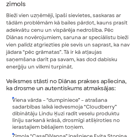
zīmols
Bieži vien uzņēmēji, īpaši sievietes, saskaras ar
tādām problēmām kā bailes pārdot, kauns prasīt
adekvātu cenu un vispārēja nedrošība. Pēc
Diānas novērojumiem, saruna ar speciālistu bieži
vien palīdz atgriezties pie sevis un saprast, ka nav
jādara “pēc grāmatas”. Tā ir kā atļaujas
saņemšana darīt pa savam, kas dod dabisku
enerģiju un vilkmi turpināt.
Veiksmes stāsti no Diānas prakses apliecina,
ka drosme un autentiskums atmaksājas:
Viena vārda – “dumpiniece” – atrašana
sadarbības laikā iedvesmoja “Cloudberry”
dibinātāju Lindu Ķuzi radīt veselu produktu
līniju sarkanā krāsā, drosmīgi atšķiroties no
ierastajiem bēšajiem toņiem.
Zīmola “CasaDiVanna” īpašniece Evita Stopiņa