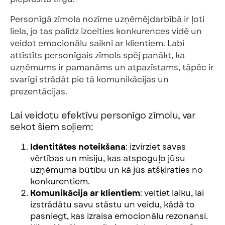
Personīgā zīmola nozīme uzņēmējdarbībā ir ļoti
liela, jo tas palīdz izcelties konkurences vidē un
veidot emocionālu saikni ar klientiem. Labi
attīstīts personīgais zīmols spēj panākt, ka
uzņēmums ir pamanāms un atpazīstams, tāpēc ir
svarīgi strādāt pie tā komunikācijas un
prezentācijas.
Lai veidotu efektīvu personīgo zīmolu, var
sekot šiem soļiem:
Identitātes noteikšana
: izvirziet savas
vērtības un misiju, kas atspoguļo jūsu
uzņēmuma būtību un kā jūs atšķiraties no
konkurentiem.
Komunikācija ar klientiem
: veltiet laiku, lai
izstrādātu savu stāstu un veidu, kādā to
pasniegt, kas izraisa emocionālu rezonansi.