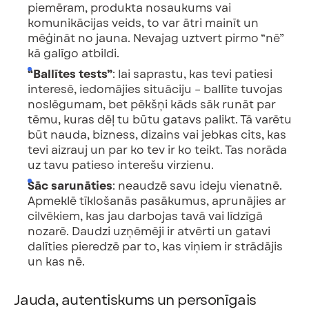
piemēram, produkta nosaukums vai
komunikācijas veids, to var ātri mainīt un
mēģināt no jauna. Nevajag uztvert pirmo “nē”
kā galīgo atbildi.
“Ballītes tests”
: lai saprastu, kas tevi patiesi
interesē, iedomājies situāciju – ballīte tuvojas
noslēgumam, bet pēkšņi kāds sāk runāt par
tēmu, kuras dēļ tu būtu gatavs palikt. Tā varētu
būt nauda, bizness, dizains vai jebkas cits, kas
tevi aizrauj un par ko tev ir ko teikt. Tas norāda
uz tavu patieso interešu virzienu.
Sāc sarunāties
: neaudzē savu ideju vienatnē.
Apmeklē tīklošanās pasākumus, aprunājies ar
cilvēkiem, kas jau darbojas tavā vai līdzīgā
nozarē. Daudzi uzņēmēji ir atvērti un gatavi
dalīties pieredzē par to, kas viņiem ir strādājis
un kas nē.
Jauda, autentiskums un personīgais