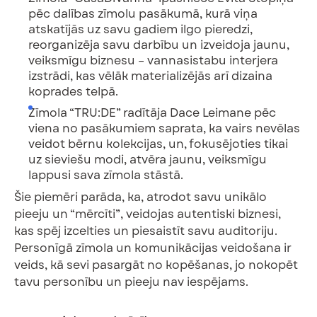
pēc dalības zīmolu pasākumā, kurā viņa
atskatījās uz savu gadiem ilgo pieredzi,
reorganizēja savu darbību un izveidoja jaunu,
veiksmīgu biznesu – vannasistabu interjera
izstrādi, kas vēlāk materializējās arī dizaina
koprades telpā.
Zīmola “TRU:DE” radītāja Dace Leimane pēc
viena no pasākumiem saprata, ka vairs nevēlas
veidot bērnu kolekcijas, un, fokusējoties tikai
uz sieviešu modi, atvēra jaunu, veiksmīgu
lappusi sava zīmola stāstā.
Šie piemēri parāda, ka, atrodot savu unikālo
pieeju un “mērcīti”, veidojas autentiski biznesi,
kas spēj izcelties un piesaistīt savu auditoriju.
Personīgā zīmola un komunikācijas veidošana ir
veids, kā sevi pasargāt no kopēšanas, jo nokopēt
tavu personību un pieeju nav iespējams.