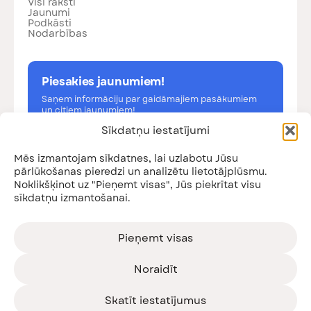
Visi raksti
Jaunumi
Podkāsti
Nodarbības
Piesakies jaunumiem!
Saņem informāciju par gaidāmajiem pasākumiem
un citiem jaunumiem!
Sīkdatņu iestatījumi
Mēs izmantojam sīkdatnes, lai uzlabotu Jūsu
pārlūkošanas pieredzi un analizētu lietotājplūsmu.
Noklikšķinot uz "Pieņemt visas", Jūs piekrītat visu
Esmu iepazinies ar
privātuma politiku
sīkdatņu izmantošanai.
Pieteikties
Pieņemt visas
Noraidīt
© SIA Vecāku organizācija, 2026. Satura kopēšana un
Skatīt iestatījumus
pārpublicēšana komerciālos nolūkos aizliegta.