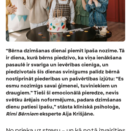
“Bērna dzimšanas dienai piemīt īpaša nozīme. Tā
ir diena, kurā bērns piedzīvo, ka viņa ienākšana
pasaulē ir svarīga un ievērības cienīga, un
piedzīvotais šīs dienas svinīgums palīdz bērnā
nostiprināt piederības un pašvērtības izjūtu: “Es
esmu nozīmīgs savai ģimenei, tuviniekiem un
draugiem.” Tieši šī emocionālā pieredze, nevis
svētku ārējais noformējums, padara dzimšanas
dienu patiesi īpašu,” stāsta klīniskā psiholoģe,
Rimi Bērniem
eksperte Aija Krišjāne.
No prieka uz stresu – un kā no tā izvairīties