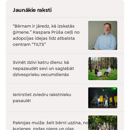
Jaunākie raksti
“Bērnam ir jāredz, kā izskatās
ģimene.” Kaspara Prūša ceļš no
adopcijas idejas līdz atbalsta
centram “TILTS”
Svinēt dzīvi katru dienu: kā
nepazaudēt sevi un saglabāt
dzīvesprieku vecumdienās
Ienirstiet zviedru rakstnieku
pasaulē!
Pakrojas muiža: šeit bērni uzzina, no
kurienes rodas piens un olas