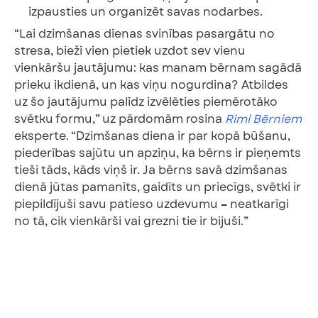
izpausties un organizēt savas nodarbes.
“Lai dzimšanas dienas svinības pasargātu no
stresa, bieži vien pietiek uzdot sev vienu
vienkāršu jautājumu: kas manam bērnam sagādā
prieku ikdienā, un kas viņu nogurdina? Atbildes
uz šo jautājumu palīdz izvēlēties piemērotāko
svētku formu,” uz pārdomām rosina
Rimi Bērniem
eksperte. “Dzimšanas diena ir par kopā būšanu,
piederības sajūtu un apziņu, ka bērns ir pieņemts
tieši tāds, kāds viņš ir. Ja bērns savā dzimšanas
dienā jūtas pamanīts, gaidīts un priecīgs, svētki ir
piepildījuši savu patieso uzdevumu
–
neatkarīgi
no tā, cik vienkārši vai grezni tie ir bijuši.”