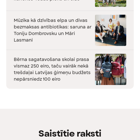
Mūzika kā dzīvības elpa un divas
bezmaksas antibiotikas: saruna ar
Toniju Dombrovsku un Māri
Lasmani
Bērna sagatavošana skolai prasa
vismaz 250 eiro, taču vairāk nekā
trešdaļai Latvijas ģimeņu budžets
nepārsniedz 100 eiro
Saistītie raksti