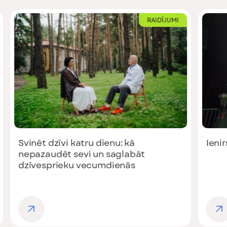
RAIDĪJUMI
Svinēt dzīvi katru dienu: kā
Ieni
nepazaudēt sevi un saglabāt
dzīvesprieku vecumdienās