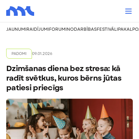
JAUNUMI
RAIDĪJUMI
FORUMI
NODARBĪBAS
FESTIVĀLI
PAKALPO
PADOMI
09.01.2026
Dzimšanas diena bez stresa: kā
radīt svētkus, kuros bērns jūtas
patiesi priecīgs