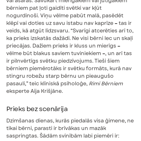
vai asaras. Savukārt mierīgākiem vai jutīgākiem
bērniem pat ļoti gaidīti svētki var kļūt
nogurdinoši. Viņu vēlme pabūt malā, pasēdēt
klēpī vai doties uz savu istabu nav kaprīze
–
tas ir
veids, kā atgūt līdzsvaru. “Svarīgi atcerēties arī to,
ka prieks izskatās dažādi. Ne visi bērni lec un skaļi
priecājas. Dažiem prieks ir kluss un mierīgs
–
vēlme būt blakus saviem tuviniekiem
–
, un arī tas
ir pilnvērtīgs svētku piedzīvojums. Tieši šiem
bērniem piemērotāks ir svētku formāts, kurā nav
stingru robežu starp bērnu un pieaugušo
pasauli,” teic klīniskā psiholoģe,
Rimi Bērniem
eksperte Aija Krišjāne.
Prieks bez scenārija
Dzimšanas dienas, kurās piedalās visa ģimene, ne
tikai bērni, parasti ir brīvākas un mazāk
saspringtas. Šādām svinībām labi piemēri ir: