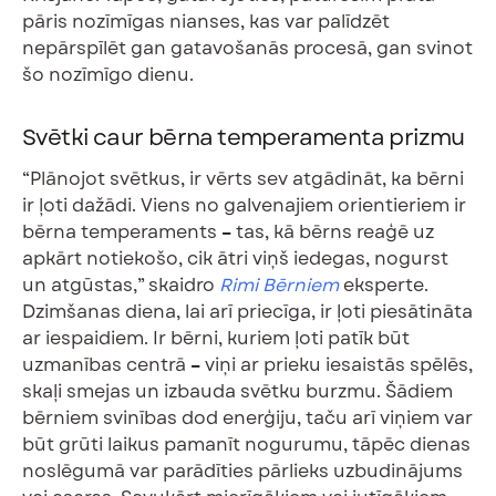
pāris nozīmīgas nianses, kas var palīdzēt
nepārspīlēt gan gatavošanās procesā, gan svinot
šo nozīmīgo dienu.
Svētki caur bērna temperamenta prizmu
“Plānojot svētkus, ir vērts sev atgādināt, ka bērni
ir ļoti dažādi. Viens no galvenajiem orientieriem ir
bērna temperaments
–
tas, kā bērns reaģē uz
apkārt notiekošo, cik ātri viņš iedegas, nogurst
un atgūstas,” skaidro
Rimi Bērniem
eksperte.
Dzimšanas diena, lai arī priecīga, ir ļoti piesātināta
ar iespaidiem. Ir bērni, kuriem ļoti patīk būt
uzmanības centrā
–
viņi ar prieku iesaistās spēlēs,
skaļi smejas un izbauda svētku burzmu. Šādiem
bērniem svinības dod enerģiju, taču arī viņiem var
būt grūti laikus pamanīt nogurumu, tāpēc dienas
noslēgumā var parādīties pārlieks uzbudinājums