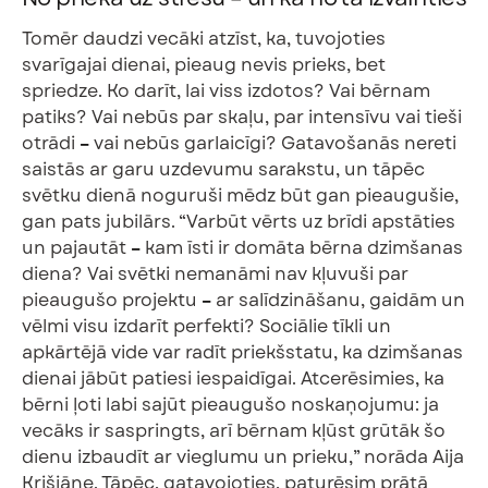
Tomēr daudzi vecāki atzīst, ka, tuvojoties
svarīgajai dienai, pieaug nevis prieks, bet
spriedze. Ko darīt, lai viss izdotos? Vai bērnam
patiks? Vai nebūs par skaļu, par intensīvu vai tieši
otrādi
–
vai nebūs garlaicīgi? Gatavošanās nereti
saistās ar garu uzdevumu sarakstu, un tāpēc
svētku dienā noguruši mēdz būt gan pieaugušie,
gan pats jubilārs. “Varbūt vērts uz brīdi apstāties
un pajautāt
–
kam īsti ir domāta bērna dzimšanas
diena? Vai svētki nemanāmi nav kļuvuši par
pieaugušo projektu
–
ar salīdzināšanu, gaidām un
vēlmi visu izdarīt perfekti? Sociālie tīkli un
apkārtējā vide var radīt priekšstatu, ka dzimšanas
dienai jābūt patiesi iespaidīgai. Atcerēsimies, ka
bērni ļoti labi sajūt pieaugušo noskaņojumu: ja
vecāks ir saspringts, arī bērnam kļūst grūtāk šo
dienu izbaudīt ar vieglumu un prieku,” norāda Aija
Krišjāne. Tāpēc, gatavojoties, paturēsim prātā