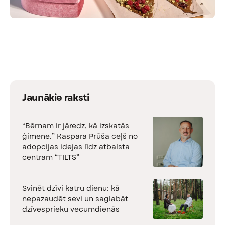
Jaunākie raksti
“Bērnam ir jāredz, kā izskatās
ģimene.” Kaspara Prūša ceļš no
adopcijas idejas līdz atbalsta
centram “TILTS”
Svinēt dzīvi katru dienu: kā
nepazaudēt sevi un saglabāt
dzīvesprieku vecumdienās