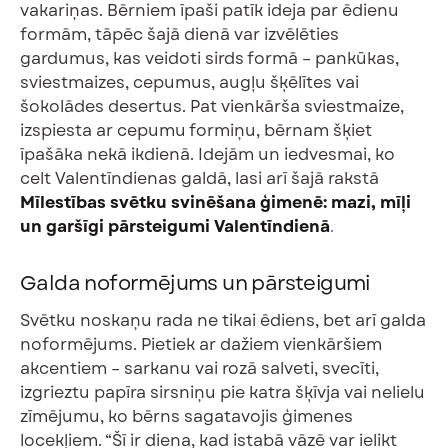
vakariņas. Bērniem īpaši patīk ideja par ēdienu
formām, tāpēc šajā dienā var izvēlēties
gardumus, kas veidoti sirds formā – pankūkas,
sviestmaizes, cepumus, augļu šķēlītes vai
šokolādes desertus. Pat vienkārša sviestmaize,
izspiesta ar cepumu formiņu, bērnam šķiet
īpašāka nekā ikdienā. Idejām un iedvesmai, ko
celt Valentīndienas galdā, lasi arī šajā rakstā
Mīlestības svētku svinēšana ģimenē: mazi, mīļi
un garšīgi pārsteigumi Valentīndienā
.
Galda noformējums un pārsteigumi
Svētku noskaņu rada ne tikai ēdiens, bet arī galda
noformējums. Pietiek ar dažiem vienkāršiem
akcentiem – sarkanu vai rozā salveti, svecīti,
izgrieztu papīra sirsniņu pie katra šķīvja vai nelielu
zīmējumu, ko bērns sagatavojis ģimenes
locekļiem. “Šī ir diena, kad istabā vāzē var ielikt