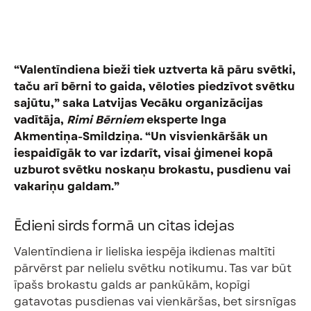
“Valentīndiena bieži tiek uztverta kā pāru svētki,
taču arī bērni to gaida, vēloties piedzīvot svētku
sajūtu,” saka Latvijas Vecāku organizācijas
vadītāja,
Rimi Bērniem
eksperte Inga
Akmentiņa-Smildziņa. “Un visvienkāršāk un
iespaidīgāk to var izdarīt, visai ģimenei kopā
uzburot svētku noskaņu brokastu, pusdienu vai
vakariņu galdam.”
Ēdieni sirds
formā
un citas idejas
Valentīndiena ir lieliska iespēja ikdienas maltīti
pārvērst par nelielu svētku notikumu. Tas var būt
īpašs brokastu galds ar pankūkām, kopīgi
gatavotas pusdienas vai vienkāršas, bet sirsnīgas