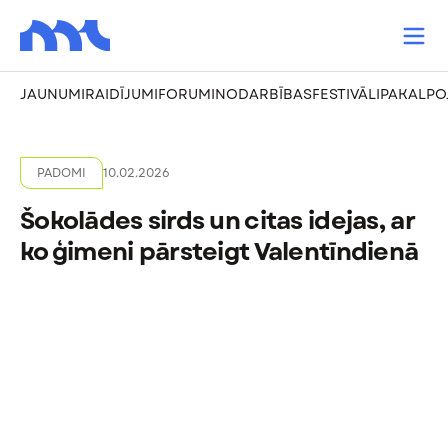
JAUNUMI
RAIDĪJUMI
FORUMI
NODARBĪBAS
FESTIVĀLI
PAKALPO
PADOMI
10.02.2026
Šokolādes sirds un citas idejas, ar
ko ģimeni pārsteigt Valentīndienā