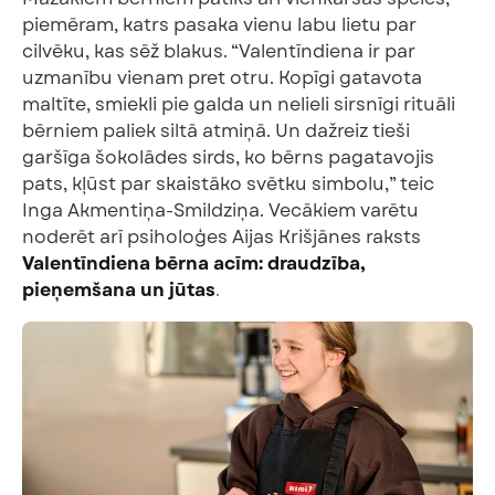
piemēram, katrs pasaka vienu labu lietu par
cilvēku, kas sēž blakus. “Valentīndiena ir par
uzmanību vienam pret otru. Kopīgi gatavota
maltīte, smiekli pie galda un nelieli sirsnīgi rituāli
bērniem paliek siltā atmiņā. Un dažreiz tieši
garšīga šokolādes sirds, ko bērns pagatavojis
pats, kļūst par skaistāko svētku simbolu,” teic
Inga Akmentiņa-Smildziņa. Vecākiem varētu
noderēt arī psiholoģes Aijas Krišjānes raksts
Valentīndiena bērna acīm: draudzība,
pieņemšana un jūtas
.