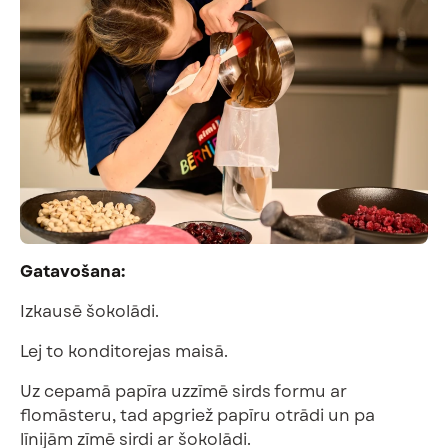
Gatavošana:
Izkausē šokolādi.
Lej to konditorejas maisā.
Uz cepamā papīra uzzīmē sirds formu ar
flomāsteru, tad apgriež papīru otrādi un pa
līnijām zīmē sirdi ar šokolādi.