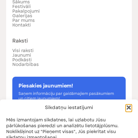
Sākums
Festivāli
Pakalpojumi
Galerijas
Par mums
Kontakti
Raksti
Visi raksti
Jaunumi
Podkāsti
Nodarbības
Piesakies jaunumiem!
Saņem informāciju par gaidāmajiem pasākumiem
un citiem jaunumiem!
Sīkdatņu iestatījumi
Mēs izmantojam sīkdatnes, lai uzlabotu Jūsu
pārlūkošanas pieredzi un analizētu lietotājplūsmu.
Noklikšķinot uz "Pieņemt visas", Jūs piekrītat visu
Esmu iepazinies ar
privātuma politiku
sīkdatņu izmantošanai.