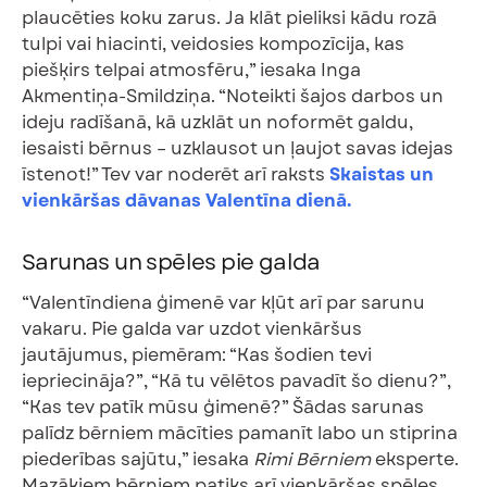
plaucēties koku zarus. Ja klāt pieliksi kādu rozā
tulpi vai hiacinti, veidosies kompozīcija, kas
piešķirs telpai atmosfēru,” iesaka Inga
Akmentiņa-Smildziņa. “Noteikti šajos darbos un
ideju radīšanā, kā uzklāt un noformēt galdu,
iesaisti bērnus – uzklausot un ļaujot savas idejas
īstenot!” Tev var noderēt arī raksts
Skaistas un
vienkāršas dāvanas Valentīna dienā.
Sarunas un spēles pie galda
“Valentīndiena ģimenē var kļūt arī par sarunu
vakaru. Pie galda var uzdot vienkāršus
jautājumus, piemēram: “Kas šodien tevi
iepriecināja?”, “Kā tu vēlētos pavadīt šo dienu?”,
“Kas tev patīk mūsu ģimenē?” Šādas sarunas
palīdz bērniem mācīties pamanīt labo un stiprina
piederības sajūtu,” iesaka
Rimi Bērniem
eksperte.
Mazākiem bērniem patiks arī vienkāršas spēles,