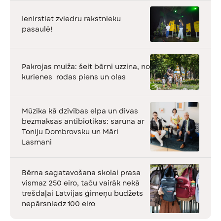
Ienirstiet zviedru rakstnieku
pasaulē!
Pakrojas muiža: šeit bērni uzzina, no
kurienes rodas piens un olas
Mūzika kā dzīvības elpa un divas
bezmaksas antibiotikas: saruna ar
Toniju Dombrovsku un Māri
Lasmani
Bērna sagatavošana skolai prasa
vismaz 250 eiro, taču vairāk nekā
trešdaļai Latvijas ģimeņu budžets
nepārsniedz 100 eiro