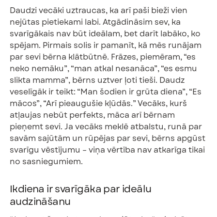
Daudzi vecāki uztraucas, ka arī paši bieži vien
nejūtas pietiekami labi. Atgādināsim sev, ka
svarīgākais nav būt ideālam, bet darīt labāko, ko
spējam. Pirmais solis ir pamanīt, kā mēs runājam
par sevi bērna klātbūtnē. Frāzes, piemēram, “es
neko nemāku”, “man atkal nesanāca”, “es esmu
slikta mamma”, bērns uztver ļoti tieši. Daudz
veselīgāk ir teikt: “Man šodien ir grūta diena”, “Es
mācos”, “Arī pieaugušie kļūdās.” Vecāks, kurš
atļaujas nebūt perfekts, māca arī bērnam
pieņemt sevi. Ja vecāks meklē atbalstu, runā par
savām sajūtām un rūpējas par sevi, bērns apgūst
svarīgu vēstījumu – viņa vērtība nav atkarīga tikai
no sasniegumiem.
Ikdiena ir svarīgāka par ideālu
audzināšanu