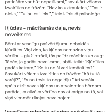
patiešām var būt nepatīkami,” savukārt vēlams
izvairīties no frāzēm: “Nav ko uztraukties,” “Tas ir
nieks,” “Tu jau esi liels.”,” teic klīniskā psiholoģe.
Kļūdas – mācīšanās daļa, nevis
neveiksme
Bērni ar veselīgu pašvērtējumu nebaidās
kļūdīties. Viņi zina, ka kļūdas nemazina viņu
vērtību – gluži otrādi, tās palīdz mācīties un augt.
Tāpēc, ja gadās neveiksme, labāk teikt: “Kļūdīties
gadās katram,” “Ko tu no šī vari iemācīties?”
Savukārt vēlams izvairīties no frāzēm: “Kā tu tā
varēji?”, “Es no tevis to negaidīju.” Arī vecāku
spēja atzīt savas kļūdas un atvainoties bērnam
parāda, ka cilvēka vērtība nav atkarīga no tā, vai
viņš vienmēr rīkojas nevainojami.