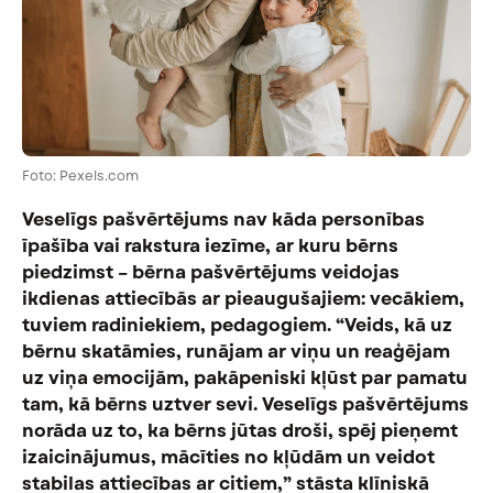
Foto: Pexels.com
Veselīgs pašvērtējums nav kāda personības
īpašība vai rakstura iezīme, ar kuru bērns
piedzimst – bērna pašvērtējums veidojas
ikdienas attiecībās ar pieaugušajiem: vecākiem,
tuviem radiniekiem, pedagogiem. “Veids, kā uz
bērnu skatāmies, runājam ar viņu un reaģējam
uz viņa emocijām, pakāpeniski kļūst par pamatu
tam, kā bērns uztver sevi. Veselīgs pašvērtējums
norāda uz to, ka bērns jūtas droši, spēj pieņemt
izaicinājumus, mācīties no kļūdām un veidot
stabilas attiecības ar citiem,” stāsta klīniskā