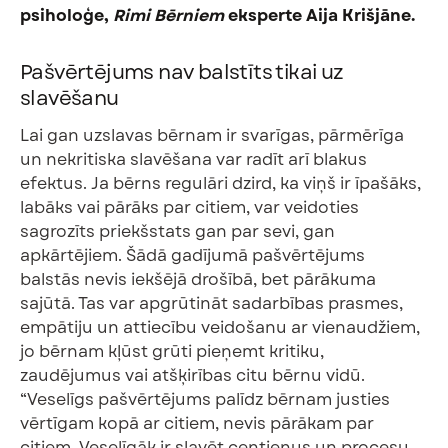
psiholoģe,
Rimi Bērniem
eksperte Aija Krišjāne.
Pašvērtējums nav balstīts tikai uz
slavēšanu
Lai gan uzslavas bērnam ir svarīgas, pārmērīga
un nekritiska slavēšana var radīt arī blakus
efektus. Ja bērns regulāri dzird, ka viņš ir īpašāks,
labāks vai pārāks par citiem, var veidoties
sagrozīts priekšstats gan par sevi, gan
apkārtējiem. Šādā gadījumā pašvērtējums
balstās nevis iekšējā drošībā, bet pārākuma
sajūtā. Tas var apgrūtināt sadarbības prasmes,
empātiju un attiecību veidošanu ar vienaudžiem,
jo bērnam kļūst grūti pieņemt kritiku,
zaudējumus vai atšķirības citu bērnu vidū.
“Veselīgs pašvērtējums palīdz bērnam justies
vērtīgam kopā ar citiem, nevis pārākam par
citiem. Veselīgāk ir slavēt centienus un procesu,