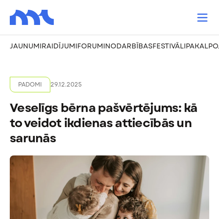
JAUNUMI
RAIDĪJUMI
FORUMI
NODARBĪBAS
FESTIVĀLI
PAKALPO
PADOMI
29.12.2025
Veselīgs bērna pašvērtējums: kā
to veidot ikdienas attiecībās un
sarunās