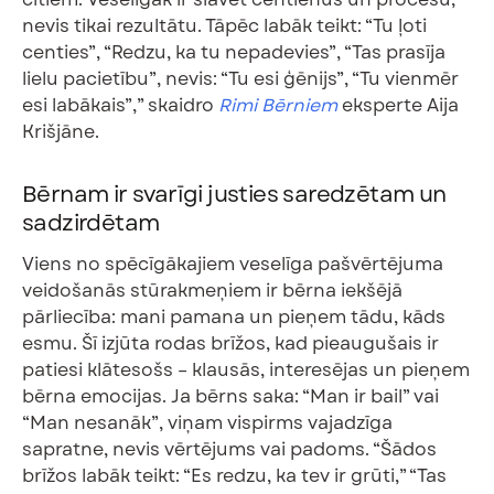
nevis tikai rezultātu. Tāpēc labāk teikt: “Tu ļoti
centies”, “Redzu, ka tu nepadevies”, “Tas prasīja
lielu pacietību”, nevis: “Tu esi ģēnijs”, “Tu vienmēr
esi labākais”,” skaidro
Rimi Bērniem
eksperte Aija
Krišjāne.
Bērnam ir svarīgi justies saredzētam un
sadzirdētam
Viens no spēcīgākajiem veselīga pašvērtējuma
veidošanās stūrakmeņiem ir bērna iekšējā
pārliecība: mani pamana un pieņem tādu, kāds
esmu. Šī izjūta rodas brīžos, kad pieaugušais ir
patiesi klātesošs – klausās, interesējas un pieņem
bērna emocijas. Ja bērns saka: “Man ir bail” vai
“Man nesanāk”, viņam vispirms vajadzīga
sapratne, nevis vērtējums vai padoms. “Šādos
brīžos labāk teikt: “Es redzu, ka tev ir grūti,” “Tas