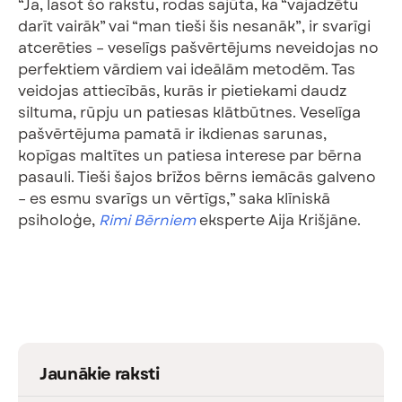
“Ja, lasot šo rakstu, rodas sajūta, ka “vajadzētu
darīt vairāk” vai “man tieši šis nesanāk”, ir svarīgi
atcerēties – veselīgs pašvērtējums neveidojas no
perfektiem vārdiem vai ideālām metodēm. Tas
veidojas attiecībās, kurās ir pietiekami daudz
siltuma, rūpju un patiesas klātbūtnes. Veselīga
pašvērtējuma pamatā ir ikdienas sarunas,
kopīgas maltītes un patiesa interese par bērna
pasauli. Tieši šajos brīžos bērns iemācās galveno
– es esmu svarīgs un vērtīgs,” saka klīniskā
psiholoģe,
Rimi Bērniem
eksperte Aija Krišjāne.
Jaunākie raksti