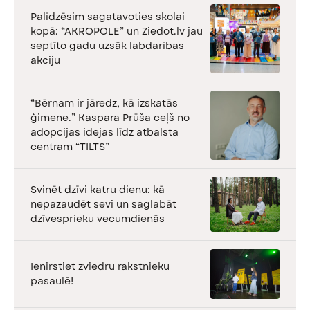
Palīdzēsim sagatavoties skolai
kopā: “AKROPOLE” un Ziedot.lv jau
septīto gadu uzsāk labdarības
akciju
“Bērnam ir jāredz, kā izskatās
ģimene.” Kaspara Prūša ceļš no
adopcijas idejas līdz atbalsta
centram “TILTS”
Svinēt dzīvi katru dienu: kā
nepazaudēt sevi un saglabāt
dzīvesprieku vecumdienās
Ienirstiet zviedru rakstnieku
pasaulē!