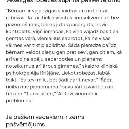
Veselīgas robežas stiprina pašvērtējumu
“Bērnam ir vajadzīgas skaidras un noteiktas
robežas. Ja tās tiek ieviestas konsekventi un bez
pazemošanas, bērns jūtas pasargāts, nevis
kontrolēts. Viņš iemācās, ka viņa vajadzības tiek
ņemtas vērā, vienlaikus saprotot, ka ne visas
vēlmes var tikt piepildītas. Šāda pieredze palīdz
bērnam veidot cieņu gan pret sevi, gan citiem, kā
arī veicina spēju sadarboties un pieņemt
noteikumus arī ārpus ģimenes,” skaidro klīniskā
psiholoģe Aija Krišjāne. Liekot robežas, labāk
teikt: “Es tevi mīlu, bet šādi darīt nevar,” “Šāda
rīcība nav pieņemama,” savukārt izvairīties no
frāzēm: “Tu esi slikts,” “Ar tevi vienmēr ir
problēmas.”
Ja pašiem vecākiem ir zems
pašvērtējums