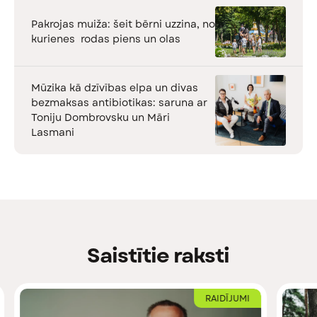
Pakrojas muiža: šeit bērni uzzina, no
kurienes rodas piens un olas
Mūzika kā dzīvības elpa un divas
bezmaksas antibiotikas: saruna ar
Toniju Dombrovsku un Māri
Lasmani
Saistītie raksti
RAIDĪJUMI