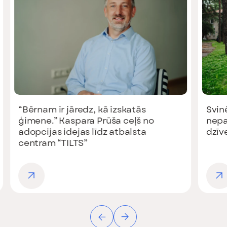
“Bērnam ir jāredz, kā izskatās
Svinēt
ģimene.” Kaspara Prūša ceļš no
nepaz
adopcijas idejas līdz atbalsta
dzīve
centram “TILTS”