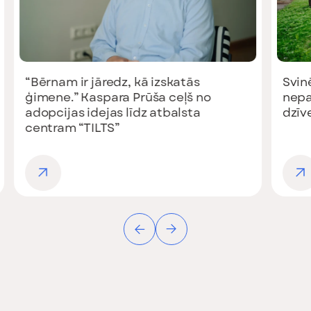
am ir jāredz, kā izskatās
Svinēt dzīvi k
e.” Kaspara Prūša ceļš no
nepazaudēt se
ijas idejas līdz atbalsta
dzīvesprieku
am “TILTS”