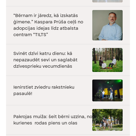
“Bērnam ir jāredz, kā izskatās
ģimene.” Kaspara Prūša ceļš no
adopcijas idejas līdz atbalsta
centram “TILTS”
Svinēt dzīvi katru dienu: kā
nepazaudēt sevi un saglabāt
dzīvesprieku vecumdienās
Ienirstiet zviedru rakstnieku
pasaulē!
Pakrojas muiža: šeit bērni uzzina, no
kurienes rodas piens un olas