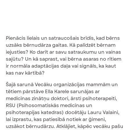
Pienācis lielais un satraucošais brīdis, kad bērns
uzsāks bērnudārza gaitas. Kā palīdzēt bērnam
iejusties? Ko darīt ar savu satraukumu un vainas
sajūtu? Un kā saprast, vai bērna asaras no rītiem
ir normāla adaptācijas daļa vai signāls, ka kaut
kas nav kārtībā?
Šajā sarunā Vecāku organizācijas mammām un
tētiem pārstāve Ella Karele sarunājas ar
medicīnas zinātņu doktori, ārsti psihoterapeiti,
RSU (Psihosomatiskās medicīnas un
psihoterapijas katedras) docētāju Lauru Valaini,
lai izprastu, kas patiesībā notiek ar ģimeni,
uzsākot bērnudārzu. Atklājiet, kāpēc vecāku pašu