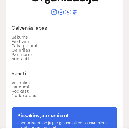
Galvenās lapas
Sākums
Festivāli
Pakalpojumi
Galerijas
Par mums
Kontakti
Raksti
Visi raksti
Jaunumi
Podkāsti
Nodarbības
Piesakies jaunumiem!
Saņem informāciju par gaidāmajiem pasākumiem
un citiem jaunumiem!