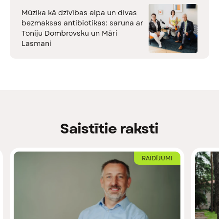
Mūzika kā dzīvības elpa un divas
bezmaksas antibiotikas: saruna ar
Toniju Dombrovsku un Māri
Lasmani
Saistītie raksti
RAIDĪJUMI