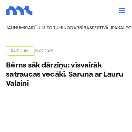
JAUNUMI
RAIDĪJUMI
FORUMI
NODARBĪBAS
FESTIVĀLI
PAKALPO
RAIDĪJUMI
19.09.2025
Bērns sāk dārziņu: visvairāk
satraucas vecāki. Saruna ar Lauru
Valaini