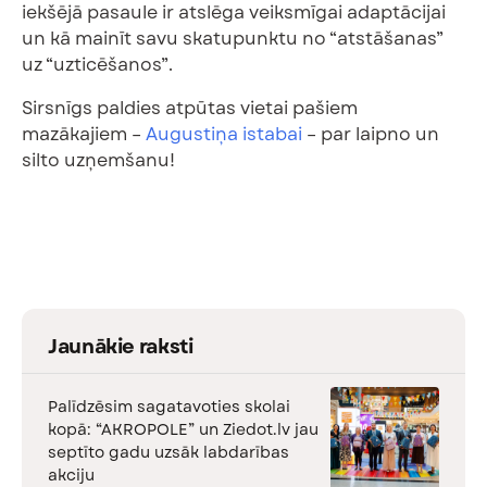
iekšējā pasaule ir atslēga veiksmīgai adaptācijai
un kā mainīt savu skatupunktu no “atstāšanas”
uz “uzticēšanos”.
Sirsnīgs paldies atpūtas vietai pašiem
mazākajiem –
Augustiņa istabai
– par laipno un
silto uzņemšanu!
Jaunākie raksti
Palīdzēsim sagatavoties skolai
kopā: “AKROPOLE” un Ziedot.lv jau
septīto gadu uzsāk labdarības
akciju