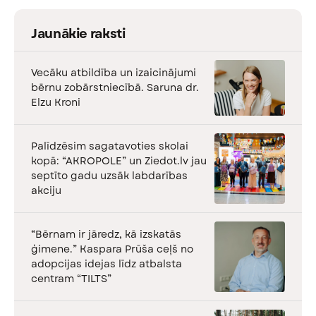
Jaunākie raksti
Vecāku atbildība un izaicinājumi
bērnu zobārstniecībā. Saruna dr.
Elzu Kroni
Palīdzēsim sagatavoties skolai
kopā: “AKROPOLE” un Ziedot.lv jau
septīto gadu uzsāk labdarības
akciju
“Bērnam ir jāredz, kā izskatās
ģimene.” Kaspara Prūša ceļš no
adopcijas idejas līdz atbalsta
centram “TILTS”