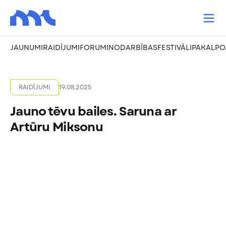
JAUNUMI
RAIDĪJUMI
FORUMI
NODARBĪBAS
FESTIVĀLI
PAKALPO
RAIDĪJUMI
19.08.2025
Jauno tēvu bailes. Saruna ar
Artūru Miksonu