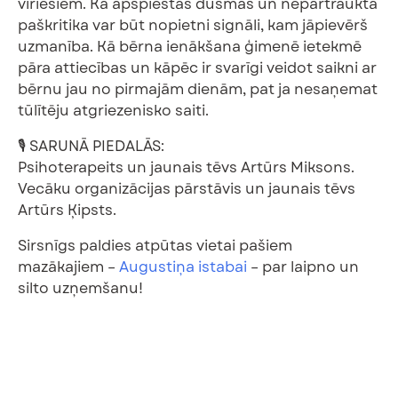
vīriešiem. Kā apspiestas dusmas un nepārtraukta
paškritika var būt nopietni signāli, kam jāpievērš
uzmanība. Kā bērna ienākšana ģimenē ietekmē
pāra attiecības un kāpēc ir svarīgi veidot saikni ar
bērnu jau no pirmajām dienām, pat ja nesaņemat
tūlītēju atgriezenisko saiti.
🎙️ SARUNĀ PIEDALĀS:
Psihoterapeits un jaunais tēvs Artūrs Miksons.
Vecāku organizācijas pārstāvis un jaunais tēvs
Artūrs Ķipsts.
Sirsnīgs paldies atpūtas vietai pašiem
mazākajiem –
Augustiņa istabai
– par laipno un
silto uzņemšanu!