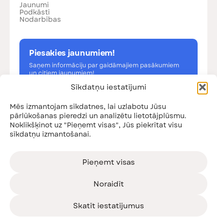
Jaunumi
Podkāsti
Nodarbības
Piesakies jaunumiem!
Saņem informāciju par gaidāmajiem pasākumiem
un citiem jaunumiem!
Sīkdatņu iestatījumi
Mēs izmantojam sīkdatnes, lai uzlabotu Jūsu
pārlūkošanas pieredzi un analizētu lietotājplūsmu.
Noklikšķinot uz "Pieņemt visas", Jūs piekrītat visu
Esmu iepazinies ar
privātuma politiku
sīkdatņu izmantošanai.
Pieteikties
Pieņemt visas
Noraidīt
© SIA Vecāku organizācija, 2026. Satura kopēšana un
Skatīt iestatījumus
pārpublicēšana komerciālos nolūkos aizliegta.