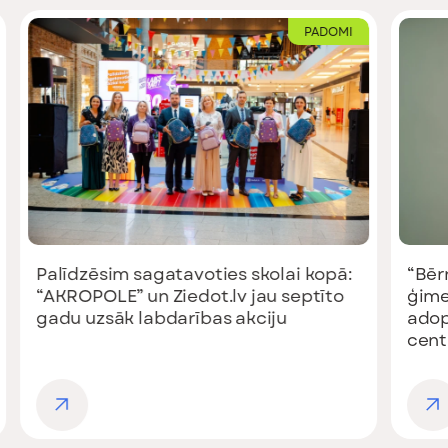
PADOMI
Palīdzēsim sagatavoties skolai kopā:
“Bēr
“AKROPOLE” un Ziedot.lv jau septīto
ģime
gadu uzsāk labdarības akciju
adop
cent