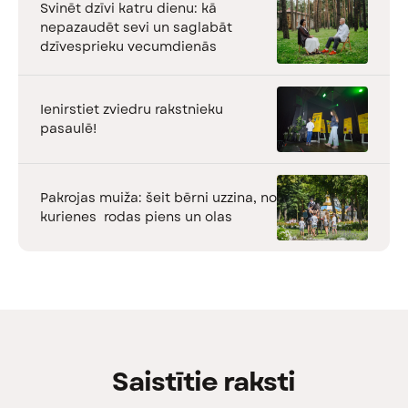
Svinēt dzīvi katru dienu: kā
nepazaudēt sevi un saglabāt
dzīvesprieku vecumdienās
Ienirstiet zviedru rakstnieku
pasaulē!
Pakrojas muiža: šeit bērni uzzina, no
kurienes rodas piens un olas
Saistītie raksti