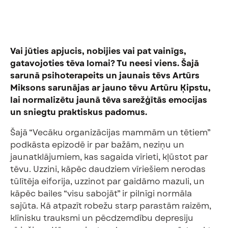
Vai jūties apjucis, nobijies vai pat vainīgs,
gatavojoties tēva lomai? Tu neesi viens. Šajā
sarunā psihoterapeits un jaunais tēvs Artūrs
Miksons sarunājas ar jauno tēvu Artūru Ķipstu,
lai normalizētu jaunā tēva sarežģītās emocijas
un sniegtu praktiskus padomus.
Šajā “Vecāku organizācijas mammām un tētiem”
podkāsta epizodē ir par bažām, neziņu un
jaunatklājumiem, kas sagaida vīrieti, kļūstot par
tēvu. Uzzini, kāpēc daudziem vīriešiem nerodas
tūlītēja eiforija, uzzinot par gaidāmo mazuli, un
kāpēc bailes “visu sabojāt” ir pilnīgi normāla
sajūta. Kā atpazīt robežu starp parastām raizēm,
klīnisku trauksmi un pēcdzemdību depresiju