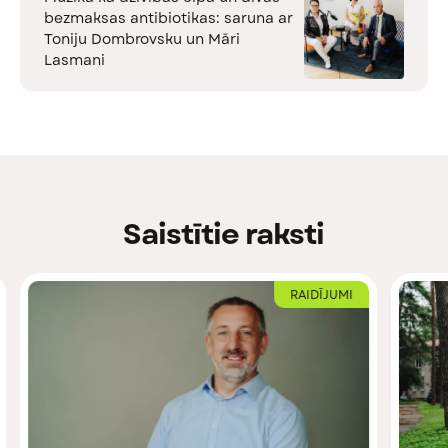
bezmaksas antibiotikas: saruna ar
Toniju Dombrovsku un Māri
Lasmani
Saistītie raksti
RAIDĪJUMI