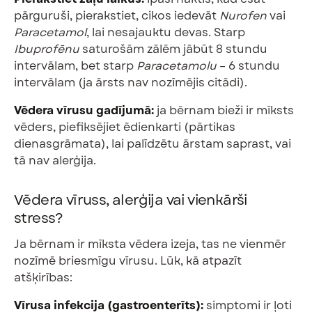
pārguruši, pierakstiet, cikos iedevāt
Nurofen
vai
Paracetamol
, lai nesajauktu devas. Starp
Ibuprofēnu
saturošām zālēm jābūt 8 stundu
intervālam, bet starp
Paracetamolu
– 6 stundu
intervālam (ja ārsts nav nozīmējis citādi).
Vēdera vīrusu gadījumā:
ja bērnam bieži ir mīksts
vēders, piefiksējiet ēdienkarti (pārtikas
dienasgrāmata), lai palīdzētu ārstam saprast, vai
tā nav alerģija.
Vēdera vīruss, alerģija vai vienkārši
stress?
Ja bērnam ir mīksta vēdera izeja, tas ne vienmēr
nozīmē briesmīgu vīrusu. Lūk, kā atpazīt
atšķirības:
Vīrusa infekcija (gastroenterīts):
simptomi ir ļoti