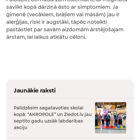
savilkt kopā dārziņā ēsto ar simptomiem. Ja
ģimenē (vecākiem, brāļiem vai māsām) jau ir
alerģijas, riski ir augstāki, tāpēc noteikti
pastāstiet par savām aizdomām ārstējošajam
ārstam, lai laikus atklātu cēloni.
Jaunākie raksti
Palīdzēsim sagatavoties skolai
kopā: “AKROPOLE” un Ziedot.lv jau
septīto gadu uzsāk labdarības
akciju