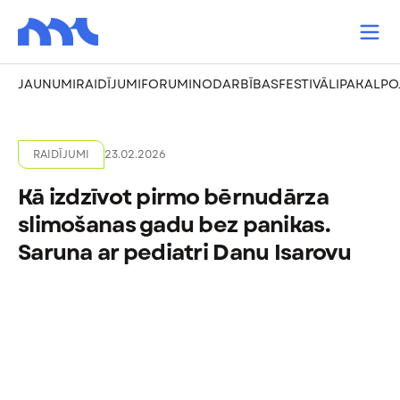
JAUNUMI
RAIDĪJUMI
FORUMI
NODARBĪBAS
FESTIVĀLI
PAKALPO
RAIDĪJUMI
23.02.2026
Kā izdzīvot pirmo bērnudārza
slimošanas gadu bez panikas.
Saruna ar pediatri Danu Isarovu