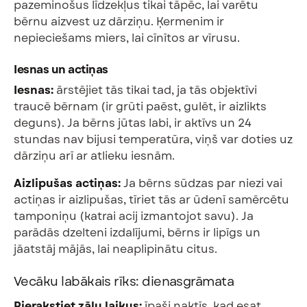
pazeminošus līdzekļus tikai tāpēc, lai varētu
bērnu aizvest uz dārziņu. Ķermenim ir
nepieciešams miers, lai cīnītos ar vīrusu.
Iesnas un actiņas
Iesnas:
ārstējiet tās tikai tad, ja tās objektīvi
traucē bērnam (ir grūti paēst, gulēt, ir aizlikts
deguns). Ja bērns jūtas labi, ir aktīvs un 24
stundas nav bijusi temperatūra, viņš var doties uz
dārziņu arī ar atlieku iesnām.
Aizlipušas actiņas:
Ja bērns sūdzas par niezi vai
actiņas ir aizlipušas, tīriet tās ar ūdenī samērcētu
tamponiņu (katrai acij izmantojot savu). Ja
parādās dzelteni izdalījumi, bērns ir lipīgs un
jāatstāj mājās, lai neaplipinātu citus.
Vecāku labākais rīks: dienasgrāmata
Pierakstiet zāļu laikus:
īpaši naktīs, kad esat