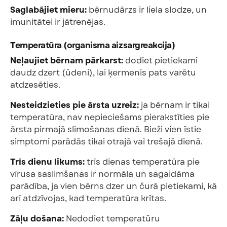
Saglabājiet mieru:
bērnudārzs ir liela slodze, un
imunitātei ir jātrenējas.
Temperatūra (organisma aizsargreakcija)
Neļaujiet bērnam pārkarst:
dodiet pietiekami
daudz dzert (ūdeni), lai ķermenis pats varētu
atdzesēties.
Nesteidzieties pie ārsta uzreiz:
ja bērnam ir tikai
temperatūra, nav nepieciešams pierakstīties pie
ārsta pirmajā slimošanas dienā. Bieži vien īstie
simptomi parādās tikai otrajā vai trešajā dienā.
Trīs dienu likums:
trīs dienas temperatūra pie
vīrusa saslimšanas ir normāla un sagaidāma
parādība, ja vien bērns dzer un čurā pietiekami, kā
arī atdzīvojas, kad temperatūra krītas.
Zāļu došana:
Nedodiet temperatūru