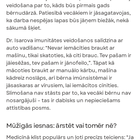
veidošana par to, kāds būs pirmais gads
bērnudārzā. Patiesībā vecākiem ir jāsagatavojas,
ka darba nespējas lapas būs jāņem biežāk, nekā
sākumā šķiet.
Dr. Isarova imunitātes veidošanos salīdzina ar
auto vadīšanu: “Nevar iemācīties braukt ar
mašīnu, tikai skatoties, kā citi brauc. Tev pašam ir
jāiesēžas, tev pašam ir jānofeilo,”. Tāpat kā
mācoties braukt ar manuālo kārbu, mašīna
kādreiz noslāps, arī bērna imūnsistēmai ir
jāsaskaras ar vīrusiem, lai iemācītos cīnīties.
Slimošana nav stāsts par to, ka vecāki bērnu nav
nosargājuši – tas ir dabisks un nepieciešams
attīstības posms.
Mūžīgās iesnas: ārstēt vai tomēr nē?
Medicīnā klīst populārs un ļoti precīzs teiciens: “Ja