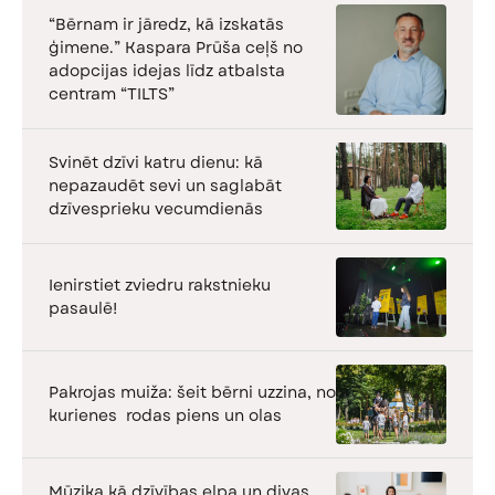
“Bērnam ir jāredz, kā izskatās
ģimene.” Kaspara Prūša ceļš no
adopcijas idejas līdz atbalsta
centram “TILTS”
Svinēt dzīvi katru dienu: kā
nepazaudēt sevi un saglabāt
dzīvesprieku vecumdienās
Ienirstiet zviedru rakstnieku
pasaulē!
Pakrojas muiža: šeit bērni uzzina, no
kurienes rodas piens un olas
Mūzika kā dzīvības elpa un divas