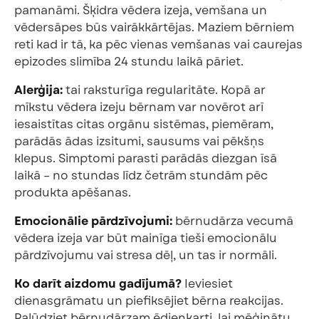
pamanāmi. Šķidra vēdera izeja, vemšana un
vēdersāpes būs vairākkārtējas. Maziem bērniem
reti kad ir tā, ka pēc vienas vemšanas vai caurejas
epizodes slimība 24 stundu laikā pāriet.
Alerģija:
tai raksturīga regularitāte. Kopā ar
mīkstu vēdera izeju bērnam var novērot arī
iesaistītas citas orgānu sistēmas, piemēram,
parādās ādas izsitumi, sausums vai pēkšņs
klepus. Simptomi parasti parādās diezgan īsā
laikā – no stundas līdz četrām stundām pēc
produkta apēšanas.
Emocionālie pārdzīvojumi:
bērnudārza vecumā
vēdera izeja var būt mainīga tieši emocionālu
pārdzīvojumu vai stresa dēļ, un tas ir normāli.
Ko darīt aizdomu gadījumā?
Ieviesiet
dienasgrāmatu un piefiksējiet bērna reakcijas.
Palūdziet bērnudārzam ēdienkarti, lai mēģinātu