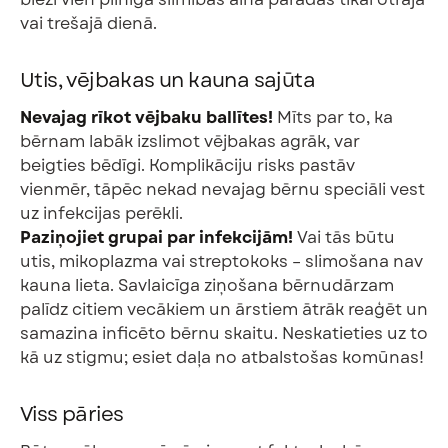
vai trešajā dienā.
Utis, vējbakas un kauna sajūta
Nevajag rīkot vējbaku ballītes!
Mīts par to, ka
bērnam labāk izslimot vējbakas agrāk, var
beigties bēdīgi. Komplikāciju risks pastāv
vienmēr, tāpēc nekad nevajag bērnu speciāli vest
uz infekcijas perēkli.
Paziņojiet grupai par infekcijām!
Vai tās būtu
utis, mikoplazma vai streptokoks – slimošana nav
kauna lieta. Savlaicīga ziņošana bērnudārzam
palīdz citiem vecākiem un ārstiem ātrāk reaģēt un
samazina inficēto bērnu skaitu. Neskatieties uz to
kā uz stigmu; esiet daļa no atbalstošas komūnas!
Viss pāries