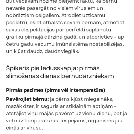
Būt vecākam nozīmē pieņemt faktu, ka bērnu
nevarēs pasargāt no visiem vīrusiem un
nobrāztiem ceļgaliem. Atrodiet uzticamu
pediatru, esiet atbalsts savam bērnam, atmetiet
savas ekspektācijas par perfekti saplānotu
grafiku pirmajā dārziņa gadā, un atcerieties – ap
četru gadu vecumu imūnsistēma nostabilizējas,
un kļūst daudz, daudz vieglāk.
Špikeris pie ledusskapja: pirmās
slimošanas dienas bērnudārzniekam
Pirmās pazīmes (pirms vēl ir temperatūra)
Pavērojiet bērnu:
ja bērns kļūst miegaināks,
mazāk dzer, ir saguris ar stiklainām actiņām –
atstājiet viņu mājās pavērot uz vienu dienu, pat ja
vēl nav temperatūras. Iespējams, organisms jau
cīnās ar vīrusu.