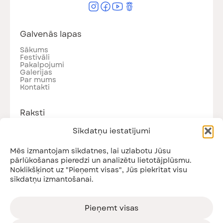
Galvenās lapas
Sākums
Festivāli
Pakalpojumi
Galerijas
Par mums
Kontakti
Raksti
Visi raksti
Sīkdatņu iestatījumi
Jaunumi
Podkāsti
Nodarbības
Mēs izmantojam sīkdatnes, lai uzlabotu Jūsu
pārlūkošanas pieredzi un analizētu lietotājplūsmu.
Noklikšķinot uz "Pieņemt visas", Jūs piekrītat visu
sīkdatņu izmantošanai.
Piesakies jaunumiem!
Saņem informāciju par gaidāmajiem pasākumiem
un citiem jaunumiem!
Pieņemt visas