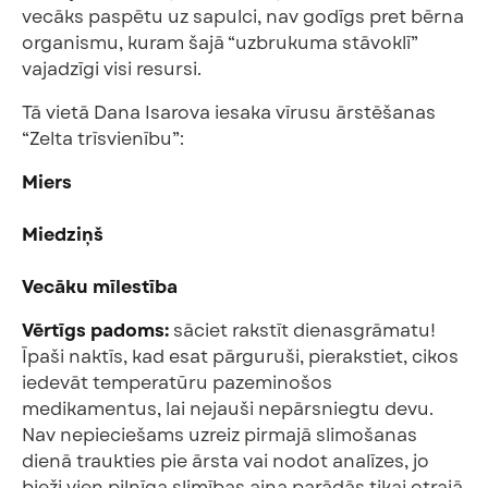
vecāks paspētu uz sapulci, nav godīgs pret bērna
organismu, kuram šajā “uzbrukuma stāvoklī”
vajadzīgi visi resursi.
Tā vietā Dana Isarova iesaka vīrusu ārstēšanas
“Zelta trīsvienību”:
Miers
Miedziņš
Vecāku mīlestība
Vērtīgs padoms:
sāciet rakstīt dienasgrāmatu!
Īpaši naktīs, kad esat pārguruši, pierakstiet, cikos
iedevāt temperatūru pazeminošos
medikamentus, lai nejauši nepārsniegtu devu.
Nav nepieciešams uzreiz pirmajā slimošanas
dienā traukties pie ārsta vai nodot analīzes, jo
bieži vien pilnīga slimības aina parādās tikai otrajā