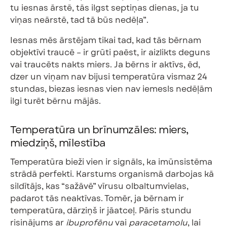
tu iesnas ārstē, tās ilgst septiņas dienas, ja tu
viņas neārstē, tad tā būs nedēļa”.
Iesnas mēs ārstējam tikai tad, kad tās bērnam
objektīvi traucē – ir grūti paēst, ir aizlikts deguns
vai traucēts nakts miers. Ja bērns ir aktīvs, ēd,
dzer un viņam nav bijusi temperatūra vismaz 24
stundas, biezas iesnas vien nav iemesls nedēļām
ilgi turēt bērnu mājās.
Temperatūra un brīnumzāles: miers,
miedziņš, mīlestība
Temperatūra bieži vien ir signāls, ka imūnsistēma
strādā perfekti. Karstums organismā darbojas kā
sildītājs, kas “sažāvē” vīrusu olbaltumvielas,
padarot tās neaktīvas. Tomēr, ja bērnam ir
temperatūra, dārziņš ir jāatceļ. Pāris stundu
risinājums ar
ibuprofēnu
vai
paracetamolu
, lai