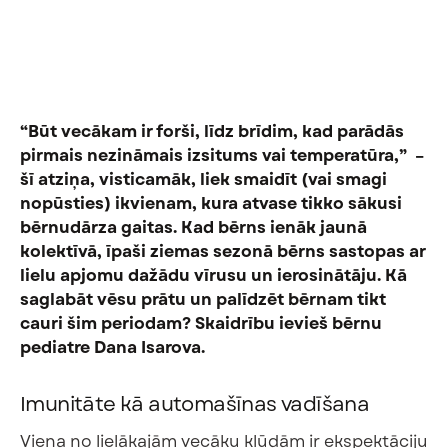
“Būt vecākam ir forši, līdz brīdim, kad parādās
pirmais nezināmais izsitums vai temperatūra,” –
šī atziņa, visticamāk, liek smaidīt (vai smagi
nopūsties) ikvienam, kura atvase tikko sākusi
bērnudārza gaitas. Kad bērns ienāk jaunā
kolektīvā, īpaši ziemas sezonā bērns sastopas ar
lielu apjomu dažādu vīrusu un ierosinātāju. Kā
saglabāt vēsu prātu un palīdzēt bērnam tikt
cauri šim periodam? Skaidrību ievieš bērnu
pediatre Dana Isarova.
Imunitāte kā automašīnas vadīšana
Viena no lielākajām vecāku kļūdām ir ekspektāciju