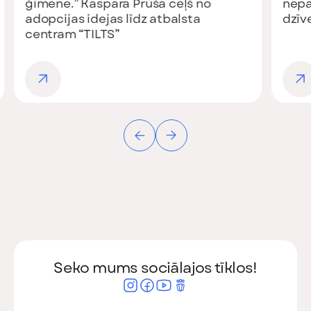
nepazaudēt sevi un saglabāt
dzīvesprieku vecumdienās
Seko mums sociālajos tīklos!