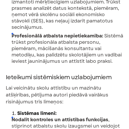
izmantoti mērķtiecīgiem uzlabojumiem. Trūkst
prasmes analizēt datus kontekstā, piemēram,
ņemot vērā skolēnu sociāli ekonomisko
stāvokli (SES), kas neļauj izdarīt pamatotus
secinājumus.
Profesionālā atbalsta nepietiekamība:
Sistēmā
trūkst profesionāla atbalsta personu,
piemēram, mācīšanās konsultantu vai
metodiķu, kas palīdzētu skolotājiem un vadībai
ieviest jauninājumus un attīstīt labo praksi.
Ieteikumi sistēmiskiem uzlabojumiem
Lai veicinātu skolu attīstību un mazinātu
atšķirības, pētījuma autori piedāvā vairākus
risinājumus trīs līmeņos:
Sistēmas līmenī:
Nodalīt kontroles un attīstības funkcijas
,
stiprinot atbalstu skolu izaugsmei un veidojot