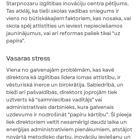
Starpnozaru izglītības inovāciju centra pētījums.
Tas atklāj, ka tieši skolas vadības sniegums ir
viens no būtiskākajiem faktoriem, kas nosaka, vai
skola spēj attīstīties un ieviest nepieciešamos
jauninājumus, vai arī reformas paliek tikai “uz
papīra”.
Vasaras stress
Viena no galvenajām problēmām, kas kavē
direktora kā izglītības līdera lomas attīstību, ir
vēsturiskā inerce un birokrātija. Sabiedrībā, un
bieži arī pašvaldībās, direktors joprojām tiek
uztverts kā “saimniecības vadītājs” vai
administratīvais darbinieks, kura galvenais
uzdevums ir nodrošināt “papīru kārtību”. Šī pieeja
liek direktoriem veltīt nesamērīgi daudz laika un
enerģijas administratīviem pienākumiem, atstājot
novārtā metodisko darbu, inovāciju ieviešanu un