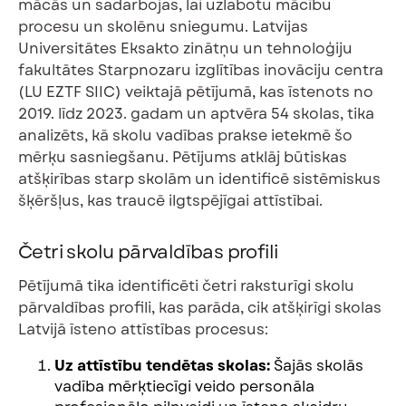
mācās un sadarbojas, lai uzlabotu mācību
procesu un skolēnu sniegumu. Latvijas
Universitātes Eksakto zinātņu un tehnoloģiju
fakultātes Starpnozaru izglītības inovāciju centra
(LU EZTF SIIC) veiktajā pētījumā, kas īstenots no
2019. līdz 2023. gadam un aptvēra 54 skolas, tika
analizēts, kā skolu vadības prakse ietekmē šo
mērķu sasniegšanu. Pētījums atklāj būtiskas
atšķirības starp skolām un identificē sistēmiskus
šķēršļus, kas traucē ilgtspējīgai attīstībai.
Četri skolu pārvaldības profili
Pētījumā tika identificēti četri raksturīgi skolu
pārvaldības profili, kas parāda, cik atšķirīgi skolas
Latvijā īsteno attīstības procesus:
Uz attīstību tendētas skolas:
Šajās skolās
vadība mērķtiecīgi veido personāla