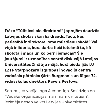
Frāze “Tūlīt iesi pie direktora!” joprojām daudzās
Latvijas skolās skan kā drauds. Taču, kas
patiesībā ir direktora loma mūsdienu skolā? Vai
viņš ir līderis, kura darbs tieši ietekmē to, kā
skolotāji māca un ko bērni iemācās? Šie
jautājumi ir uzmanības centrā diskusijā Latvijas
Universitātes Zinātņu mājā, kurā piedalījās LU
EZTF Starpnozaru izglītības inovāciju centra
vadošais pētnieks Ģirts Burgmanis un Rīgas 72.
vidusskolas direktors Pāvels Pestovs.
Sarunu, ko vadīja Inga Akmentiņa-Smildziņa no
“Vecāku organizācijas mammām un tētiem”,
iezīmēja nesen veikts Latvijas Universitātes