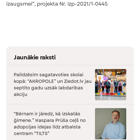
izaugsmei”, projekta Nr. lzp-2021/1-0445
Jaunākie raksti
Palīdzēsim sagatavoties skolai
kopā: “AKROPOLE” un Ziedot.lv jau
septīto gadu uzsāk labdarības
akciju
“Bērnam ir jāredz, kā izskatās
ģimene.” Kaspara Prūša ceļš no
adopcijas idejas līdz atbalsta
centram “TILTS”