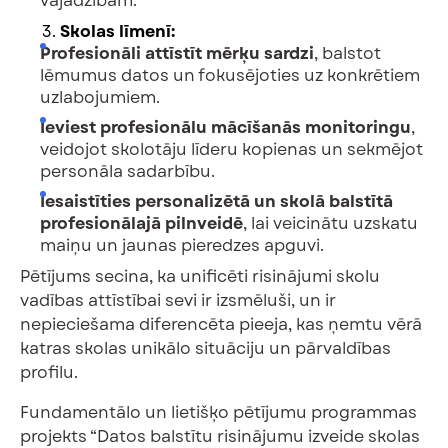
vajadzībām.
Skolas līmenī:
Profesionāli attīstīt mērķu sardzi
, balstot
lēmumus datos un fokusējoties uz konkrētiem
uzlabojumiem.
Ieviest profesionālu mācīšanās monitoringu
,
veidojot skolotāju līderu kopienas un sekmējot
personāla sadarbību.
Iesaistīties personalizētā un skolā balstītā
profesionālajā pilnveidē
, lai veicinātu uzskatu
maiņu un jaunas pieredzes apguvi.
Pētījums secina, ka unificēti risinājumi skolu
vadības attīstībai sevi ir izsmēluši, un ir
nepieciešama diferencēta pieeja, kas ņemtu vērā
katras skolas unikālo situāciju un pārvaldības
profilu.
Fundamentālo un lietišķo pētījumu programmas
projekts “Datos balstītu risinājumu izveide skolas