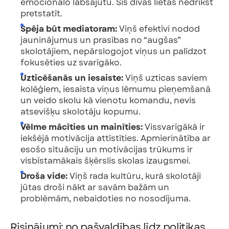
emocionālo labsajūtu. Šīs divas lietas nedrīkst
pretstatīt.
Spēja būt mediatoram:
Viņš efektīvi nodod
jauninājumus un prasības no “augšas”
skolotājiem, nepārslogojot viņus un palīdzot
fokusēties uz svarīgāko.
Uzticēšanās un iesaiste:
Viņš uzticas saviem
kolēģiem, iesaista viņus lēmumu pieņemšanā
un veido skolu kā vienotu komandu, nevis
atsevišķu skolotāju kopumu.
Vēlme mācīties un mainīties:
Vissvarīgākā ir
iekšējā motivācija attīstīties. Apmierinātība ar
esošo situāciju un motivācijas trūkums ir
visbīstamākais šķērslis skolas izaugsmei.
Droša vide:
Viņš rada kultūru, kurā skolotāji
jūtas droši nākt ar savām bažām un
problēmām, nebaidoties no nosodījuma.
Risinājumi: no pašvaldības līdz politikas