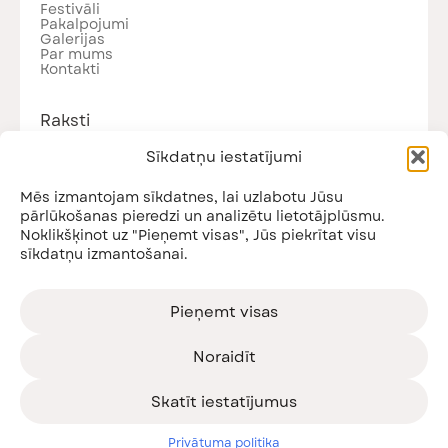
Festivāli
Pakalpojumi
Galerijas
Par mums
Kontakti
Raksti
Visi raksti
Sīkdatņu iestatījumi
Jaunumi
Podkāsti
Nodarbības
Mēs izmantojam sīkdatnes, lai uzlabotu Jūsu
pārlūkošanas pieredzi un analizētu lietotājplūsmu.
Noklikšķinot uz "Pieņemt visas", Jūs piekrītat visu
sīkdatņu izmantošanai.
Piesakies jaunumiem!
Saņem informāciju par gaidāmajiem pasākumiem
un citiem jaunumiem!
Pieņemt visas
Noraidīt
Skatīt iestatījumus
Esmu iepazinies ar
privātuma politiku
Privātuma politika