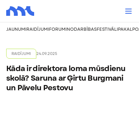
JAUNUMI
RAIDĪJUMI
FORUMI
NODARBĪBAS
FESTIVĀLI
PAKALPO
RAIDĪJUMI
24.09.2025
Kāda ir direktora loma mūsdienu
skolā? Saruna ar Ģirtu Burgmani
un Pāvelu Pestovu