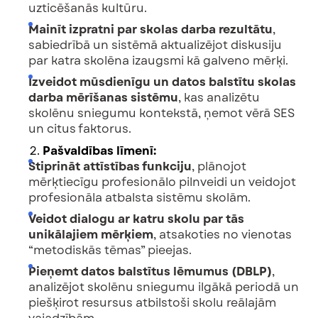
uzticēšanās kultūru.
Mainīt izpratni par skolas darba rezultātu
,
sabiedrībā un sistēmā aktualizējot diskusiju
par katra skolēna izaugsmi kā galveno mērķi.
Izveidot mūsdienīgu un datos balstītu skolas
darba mērīšanas sistēmu
, kas analizētu
skolēnu sniegumu kontekstā, ņemot vērā SES
un citus faktorus.
Pašvaldības līmenī:
Stiprināt attīstības funkciju
, plānojot
mērķtiecīgu profesionālo pilnveidi un veidojot
profesionāla atbalsta sistēmu skolām.
Veidot dialogu ar katru skolu par tās
unikālajiem mērķiem
, atsakoties no vienotas
“metodiskās tēmas” pieejas.
Pieņemt datos balstītus lēmumus (DBLP)
,
analizējot skolēnu sniegumu ilgākā periodā un
piešķirot resursus atbilstoši skolu reālajām