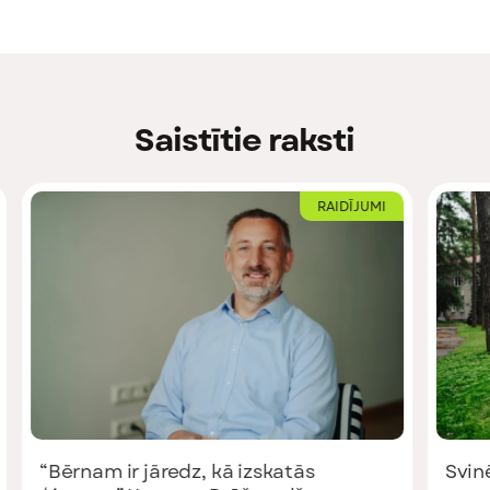
Saistītie raksti
RAIDĪJUMI
Svinēt dzīvi katru dienu: kā
Ieni