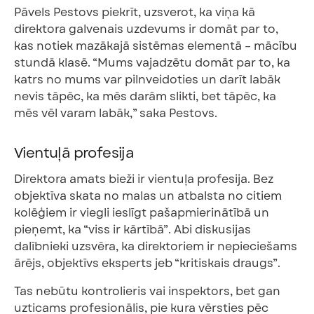
Pāvels Pestovs piekrīt, uzsverot, ka viņa kā
direktora galvenais uzdevums ir domāt par to,
kas notiek mazākajā sistēmas elementā – mācību
stundā klasē. “Mums vajadzētu domāt par to, ka
katrs no mums var pilnveidoties un darīt labāk
nevis tāpēc, ka mēs darām slikti, bet tāpēc, ka
mēs vēl varam labāk,” saka Pestovs.
Vientuļā profesija
Direktora amats bieži ir vientuļa profesija. Bez
objektīva skata no malas un atbalsta no citiem
kolēģiem ir viegli ieslīgt pašapmierinātībā un
pieņemt, ka “viss ir kārtībā”. Abi diskusijas
dalībnieki uzsvēra, ka direktoriem ir nepieciešams
ārējs, objektīvs eksperts jeb “kritiskais draugs”.
Tas nebūtu kontrolieris vai inspektors, bet gan
uzticams profesionālis, pie kura vērsties pēc