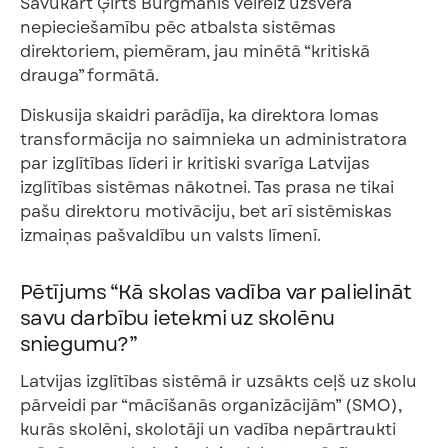
Savukārt Ģirts Burgmanis vēlreiz uzsvēra
nepieciešamību pēc atbalsta sistēmas
direktoriem, piemēram, jau minētā “kritiskā
drauga” formātā.
Diskusija skaidri parādīja, ka direktora lomas
transformācija no saimnieka un administratora
par izglītības līderi ir kritiski svarīga Latvijas
izglītības sistēmas nākotnei. Tas prasa ne tikai
pašu direktoru motivāciju, bet arī sistēmiskas
izmaiņas pašvaldību un valsts līmenī.
Pētījums “Kā skolas vadība var palielināt
savu darbību ietekmi uz skolēnu
sniegumu?”
Latvijas izglītības sistēmā ir uzsākts ceļš uz skolu
pārveidi par “mācīšanās organizācijām” (SMO),
kurās skolēni, skolotāji un vadība nepārtraukti