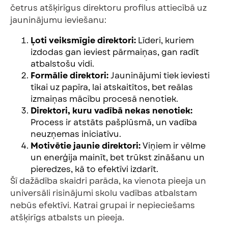
četrus atšķirīgus direktoru profilus attiecībā uz
jauninājumu ieviešanu:
Ļoti veiksmīgie direktori:
Līderi, kuriem
izdodas gan ieviest pārmaiņas, gan radīt
atbalstošu vidi.
Formālie direktori:
Jauninājumi tiek ieviesti
tikai uz papīra, lai atskaitītos, bet reālas
izmaiņas mācību procesā nenotiek.
Direktori, kuru vadībā nekas nenotiek:
Process ir atstāts pašplūsmā, un vadība
neuzņemas iniciatīvu.
Motivētie jaunie direktori:
Viņiem ir vēlme
un enerģija mainīt, bet trūkst zināšanu un
pieredzes, kā to efektīvi izdarīt.
Šī dažādība skaidri parāda, ka vienota pieeja un
universāli risinājumi skolu vadības atbalstam
nebūs efektīvi. Katrai grupai ir nepieciešams
atšķirīgs atbalsts un pieeja.