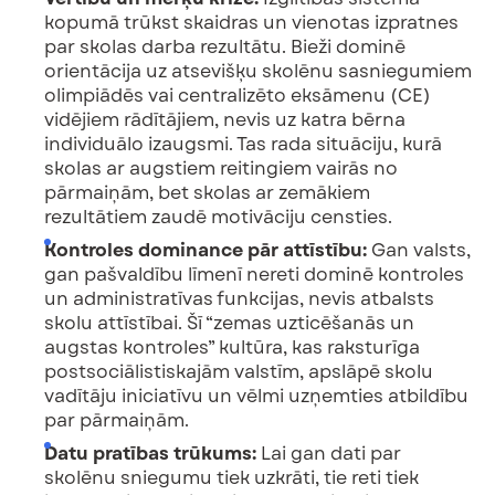
kopumā trūkst skaidras un vienotas izpratnes
par skolas darba rezultātu. Bieži dominē
orientācija uz atsevišķu skolēnu sasniegumiem
olimpiādēs vai centralizēto eksāmenu (CE)
vidējiem rādītājiem, nevis uz katra bērna
individuālo izaugsmi. Tas rada situāciju, kurā
skolas ar augstiem reitingiem vairās no
pārmaiņām, bet skolas ar zemākiem
rezultātiem zaudē motivāciju censties.
Kontroles dominance pār attīstību:
Gan valsts,
gan pašvaldību līmenī nereti dominē kontroles
un administratīvas funkcijas, nevis atbalsts
skolu attīstībai. Šī “zemas uzticēšanās un
augstas kontroles” kultūra, kas raksturīga
postsociālistiskajām valstīm, apslāpē skolu
vadītāju iniciatīvu un vēlmi uzņemties atbildību
par pārmaiņām.
Datu pratības trūkums:
Lai gan dati par
skolēnu sniegumu tiek uzkrāti, tie reti tiek