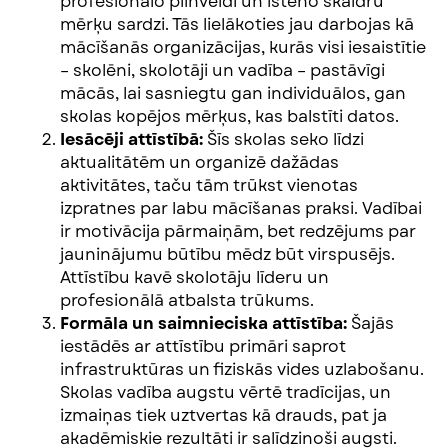
profesionālo pilnveidi un īsteno skaidru
mērķu sardzi. Tās lielākoties jau darbojas kā
mācīšanās organizācijas, kurās visi iesaistītie
– skolēni, skolotāji un vadība – pastāvīgi
mācās, lai sasniegtu gan individuālos, gan
skolas kopējos mērķus, kas balstīti datos.
Iesācēji attīstībā:
Šīs skolas seko līdzi
aktualitātēm un organizē dažādas
aktivitātes, taču tām trūkst vienotas
izpratnes par labu mācīšanas praksi. Vadībai
ir motivācija pārmaiņām, bet redzējums par
jauninājumu būtību mēdz būt virspusējs.
Attīstību kavē skolotāju līderu un
profesionālā atbalsta trūkums.
Formāla un saimnieciska attīstība:
Šajās
iestādēs ar attīstību primāri saprot
infrastruktūras un fiziskās vides uzlabošanu.
Skolas vadība augstu vērtē tradīcijas, un
izmaiņas tiek uztvertas kā drauds, pat ja
akadēmiskie rezultāti ir salīdzinoši augsti.