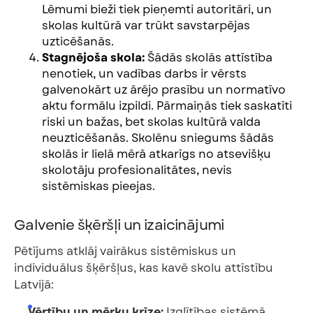
Lēmumi bieži tiek pieņemti autoritāri, un
skolas kultūrā var trūkt savstarpējas
uzticēšanās.
Stagnējoša skola:
Šādās skolās attīstība
nenotiek, un vadības darbs ir vērsts
galvenokārt uz ārējo prasību un normatīvo
aktu formālu izpildi. Pārmaiņās tiek saskatīti
riski un bažas, bet skolas kultūrā valda
neuzticēšanās. Skolēnu sniegums šādās
skolās ir lielā mērā atkarīgs no atsevišķu
skolotāju profesionalitātes, nevis
sistēmiskas pieejas.
Galvenie šķēršļi un izaicinājumi
Pētījums atklāj vairākus sistēmiskus un
individuālus šķēršļus, kas kavē skolu attīstību
Latvijā:
Vērtību un mērķu krīze:
Izglītības sistēmā