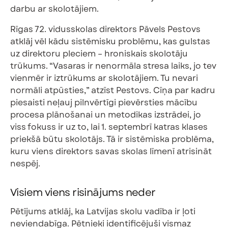
darbu ar skolotājiem.
Rīgas 72. vidusskolas direktors Pāvels Pestovs
atklāj vēl kādu sistēmisku problēmu, kas gulstas
uz direktoru pleciem – hroniskais skolotāju
trūkums. “Vasaras ir nenormāla stresa laiks, jo tev
vienmēr ir iztrūkums ar skolotājiem. Tu nevari
normāli atpūsties,” atzīst Pestovs. Cīņa par kadru
piesaisti neļauj pilnvērtīgi pievērsties mācību
procesa plānošanai un metodikas izstrādei, jo
viss fokuss ir uz to, lai 1. septembrī katras klases
priekšā būtu skolotājs. Tā ir sistēmiska problēma,
kuru viens direktors savas skolas līmenī atrisināt
nespēj.
Visiem viens risinājums neder
Pētījums atklāj, ka Latvijas skolu vadība ir ļoti
neviendabīga. Pētnieki identificējuši vismaz