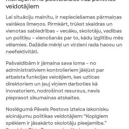
veidotājiem
Lai situāciju mainītu, ir nepieciešamas pārmaiņas
vairākos līmeņos. Pirmkārt, trūkst skaidras un
vienotas sabiedrības – vecāku, skolotāju, vadības
un politiķu – vienošanās par to, kādu izglītību mēs
vēlamies. Dažādie mērķi un virzieni rada haosu un
neefektivitāti.
Pašvaldībām ir jāmaina sava loma – no
administratīviem kontrolieriem jākļūst par
atbalsta funkcijas veicējiem, kas uzticas
direktoriem un ļauj viņiem darboties kā
inovatoriem, nodrošinot resursus, nevis
pieprasot sīkumainas atskaites.
Noslēgumā Pāvels Pestovs izteica lakonisku
aicinājumu politikas veidotājiem: “Kopīgiem
spēkiem ir jāsakārto skolotāju pieejamība.”