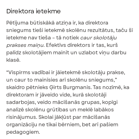
Direktora ietekme
Pētījuma būtiskākā atziņa ir, ka direktora
sniegums tieši ietekmē skolēnu rezultātus, taču šī
ietekme nav tieša – tā notiek
caur skolotāju
prakses maiņu
. Efektīvs direktors ir tas, kurš
palīdz skolotājiem mainīt un uzlabot viņu darbu
klasē.
“Vispirms vadībai ir jāietekmē skolotāju prakse,
un caur to mainīsies arī skolēnu sniegums,”
skaidro pētnieks Ģirts Burgmanis. Tas nozīmē, ka
direktoram ir jāveido vide, kurā skolotāji
sadarbojas, veido mācīšanās grupas, kopīgi
analizē skolēnu grūtības un meklē labākos
risinājumus. Skolai jākļūst par mācīšanās
organizāciju ne tikai bērniem, bet arī pašiem
pedagogiem.