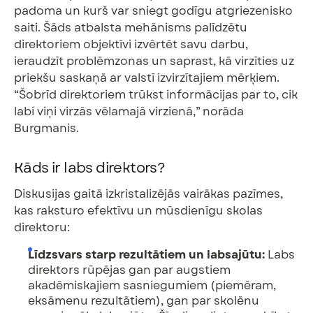
padoma un kurš var sniegt godīgu atgriezenisko
saiti. Šāds atbalsta mehānisms palīdzētu
direktoriem objektīvi izvērtēt savu darbu,
ieraudzīt problēmzonas un saprast, kā virzīties uz
priekšu saskaņā ar valstī izvirzītajiem mērķiem.
“Šobrīd direktoriem trūkst informācijas par to, cik
labi viņi virzās vēlamajā virzienā,” norāda
Burgmanis.
Kāds ir labs direktors?
Diskusijas gaitā izkristalizējās vairākas pazīmes,
kas raksturo efektīvu un mūsdienīgu skolas
direktoru:
Līdzsvars starp rezultātiem un labsajūtu:
Labs
direktors rūpējas gan par augstiem
akadēmiskajiem sasniegumiem (piemēram,
eksāmenu rezultātiem), gan par skolēnu