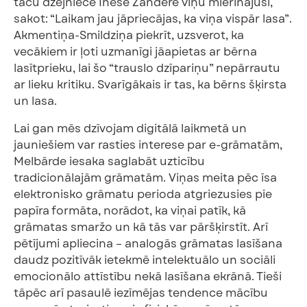
taču dzejniece Inese Zandere viņu mierinājusi,
sakot: “Laikam jau jāpriecājas, ka viņa vispār lasa”.
Akmentiņa-Smildziņa piekrīt, uzsverot, ka
vecākiem ir ļoti uzmanīgi jāapietas ar bērna
lasītprieku, lai šo “trauslo dzīpariņu” nepārrautu
ar lieku kritiku. Svarīgākais ir tas, ka bērns šķirsta
un lasa.
Lai gan mēs dzīvojam digitālā laikmetā un
jauniešiem var rasties interese par e-grāmatām,
Melbārde iesaka saglabāt uzticību
tradicionālajām grāmatām. Viņas meita pēc īsa
elektronisko grāmatu perioda atgriezusies pie
papīra formāta, norādot, ka viņai patīk, kā
grāmatas smaržo un kā tās var pāršķirstīt. Arī
pētījumi apliecina – analogās grāmatas lasīšana
daudz pozitīvāk ietekmē intelektuālo un sociāli
emocionālo attīstību nekā lasīšana ekrānā. Tieši
tāpēc arī pasaulē iezīmējas tendence mācību