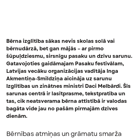
Bērna izglītība sākas nevis skolas solā vai
bērnudārzā, bet gan mājās – ar pirmo
šūpuļdziesmu, sirsnīgu pasaku un dzīvu sarunu.
Gatavojoties gaidāmajam Pasaku festivālam,
Latvijas vecāku organizācijas vadītāja Inga
Akmentiņa-Smildziņa aicināja uz sarunu
Izglītības un zinātnes ministri Daci Melbārdi. Šīs
sarunas centrā ir lasītprasme, tekstpratība un
tas, cik neatsverama bērna attīstībā ir valodas
bagāta vide jau no pašām pirmajām dzīves
dienām.
Bērnības atmiņas un grāmatu smarža