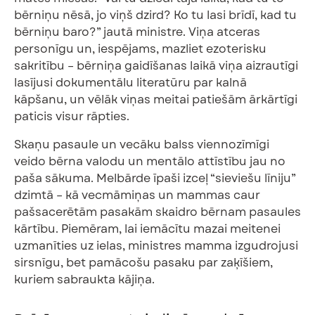
bērniņu nēsā, jo viņš dzird? Ko tu lasi brīdī, kad tu
bērniņu baro?” jautā ministre. Viņa atceras
personīgu un, iespējams, mazliet ezoterisku
sakritību – bērniņa gaidīšanas laikā viņa aizrautīgi
lasījusi dokumentālu literatūru par kalnā
kāpšanu, un vēlāk viņas meitai patiešām ārkārtīgi
paticis visur rāpties.
Skaņu pasaule un vecāku balss viennozīmīgi
veido bērna valodu un mentālo attīstību jau no
paša sākuma. Melbārde īpaši izceļ “sieviešu līniju”
dzimtā – kā vecmāmiņas un mammas caur
pašsacerētām pasakām skaidro bērnam pasaules
kārtību. Piemēram, lai iemācītu mazai meitenei
uzmanīties uz ielas, ministres mamma izgudrojusi
sirsnīgu, bet pamācošu pasaku par zaķīšiem,
kuriem sabraukta kājiņa.