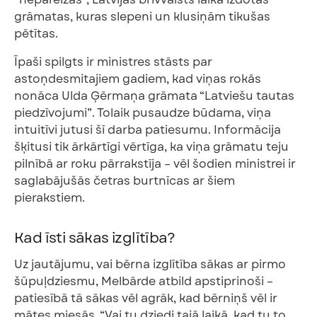
grāmatas, kuras slepeni un klusiņām tikušas
pētītas.
Īpaši spilgts ir ministres stāsts par
astoņdesmitajiem gadiem, kad viņas rokās
nonāca Ulda Ģērmaņa grāmata “Latviešu tautas
piedzīvojumi”. Tolaik pusaudze būdama, viņa
intuitīvi jutusi šī darba patiesumu. Informācija
šķitusi tik ārkārtīgi vērtīga, ka viņa grāmatu teju
pilnībā ar roku pārrakstīja – vēl šodien ministrei ir
saglabājušās četras burtnīcas ar šiem
pierakstiem.
Kad īsti sākas izglītība?
Uz jautājumu, vai bērna izglītība sākas ar pirmo
šūpuļdziesmu, Melbārde atbild apstiprinoši –
patiesībā tā sākas vēl agrāk, kad bērniņš vēl ir
mātes miesās. “Vai tu dziedi tajā laikā, kad tu to