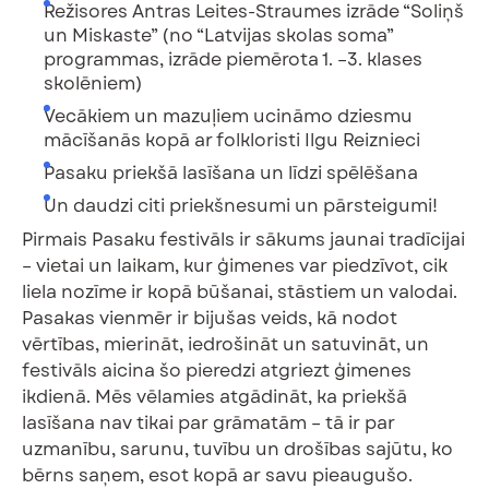
Režisores Antras Leites-Straumes izrāde “Soliņš
un Miskaste” (no “Latvijas skolas soma”
programmas, izrāde piemērota 1. –3. klases
skolēniem)
Vecākiem un mazuļiem ucināmo dziesmu
mācīšanās kopā ar folkloristi Ilgu Reiznieci
Pasaku priekšā lasīšana un līdzi spēlēšana
Un daudzi citi priekšnesumi un pārsteigumi!
Pirmais Pasaku festivāls ir sākums jaunai tradīcijai
– vietai un laikam, kur ģimenes var piedzīvot, cik
liela nozīme ir kopā būšanai, stāstiem un valodai.
Pasakas vienmēr ir bijušas veids, kā nodot
vērtības, mierināt, iedrošināt un satuvināt, un
festivāls aicina šo pieredzi atgriezt ģimenes
ikdienā. Mēs vēlamies atgādināt, ka priekšā
lasīšana nav tikai par grāmatām – tā ir par
uzmanību, sarunu, tuvību un drošības sajūtu, ko
bērns saņem, esot kopā ar savu pieaugušo.