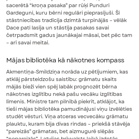
sacerētā “kroņa pasaka” par rūķi Punduri
Gardeguni, kuru bērni regulāri pieprasījuši. Šī
stāstniecības tradīcija dzimtā turpinājās – vēlāk
Dace pati lasīja un stāstīja pasakas savai
četrpadsmit gadus jaunākajai māsai, bet pēc tam
– arī savai meitai.
Mājas bibliotēka kā nākotnes kompass
Akmentiņa-Smildziņa norāda uz pētījumiem, kas
atklāj pārsteidzošu saistību: grāmatu skaits
mājās bieži vien spēj labāk prognozēt bērna
nākotnes izglītību nekā pašu vecāku izglītības
līmenis. Ministre tam pilnībā piekrīt, atklājot, ka
tieši mājas bibliotēka pamudinājusi viņu izvēlēties
studēt vēsturi. Viņa atceras vecvecāku grāmatu
plauktu, kuram bija divas rindas – priekšā stāvēja
“pareizās” grāmatas, bet aizmugurē slēpās
“nepareizās”, Latvijas brīvvalsts laikā izdotās