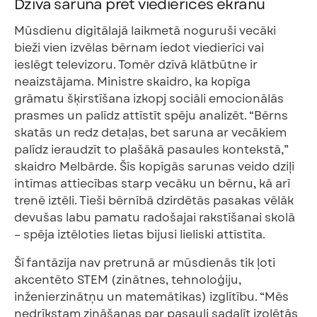
Dzīvā saruna pret viedierīces ekrānu
Mūsdienu digitālajā laikmetā noguruši vecāki
bieži vien izvēlas bērnam iedot viedierīci vai
ieslēgt televizoru. Tomēr dzīvā klātbūtne ir
neaizstājama. Ministre skaidro, ka kopīga
grāmatu šķirstīšana izkopj sociāli emocionālās
prasmes un palīdz attīstīt spēju analizēt. “Bērns
skatās un redz detaļas, bet saruna ar vecākiem
palīdz ieraudzīt to plašākā pasaules kontekstā,”
skaidro Melbārde. Šīs kopīgās sarunas veido dziļi
intīmas attiecības starp vecāku un bērnu, kā arī
trenē iztēli. Tieši bērnībā dzirdētās pasakas vēlāk
devušas labu pamatu radošajai rakstīšanai skolā
– spēja iztēloties lietas bijusi lieliski attīstīta.
Šī fantāzija nav pretrunā ar mūsdienās tik ļoti
akcentēto STEM (zinātnes, tehnoloģiju,
inženierzinātņu un matemātikas) izglītību. “Mēs
nedrīkstam zināšanas par pasauli sadalīt izolētās