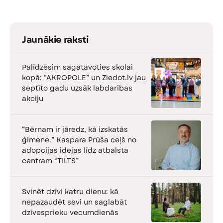
Jaunākie raksti
Palīdzēsim sagatavoties skolai
kopā: “AKROPOLE” un Ziedot.lv jau
septīto gadu uzsāk labdarības
akciju
“Bērnam ir jāredz, kā izskatās
ģimene.” Kaspara Prūša ceļš no
adopcijas idejas līdz atbalsta
centram “TILTS”
Svinēt dzīvi katru dienu: kā
nepazaudēt sevi un saglabāt
dzīvesprieku vecumdienās