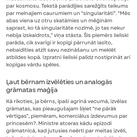
par kosmosu. Tekstā parādījies sarežģīts teikums
par melnajiem caurumiem un “singularitāti”. “Mēs
abas viena uz otru skatāmies un mēģinām
saprast, ko tā singularitāte nozīmē, jo tas nekur
nebija izskaidrots,” viņa stāsta. Šis piemērs lieliski
parāda, cik svarīgi ir kopīgi pārrunāt lasīto,
nebaidīties atzīt savu nezināšanu un meklēt
atbildes kopā. Izpratni lieliski palīdz nostiprināt arī
kopīgas vārdu spēles.
Ļaut bērnam izvēlēties un analogās
grāmatas maģija
Kā rīkoties, ja bērns, īpaši agrīnā vecumā, izvēlas
grāmatas, kas pieaugušajam šķiet “ne pārāk
vērtīgas”, piemēram, komerciālus izdevumus par
princesēm?. Ministre atceras kādu epizodi
grāmatnīcā, kad jutusies neērti par meitas izvēli,