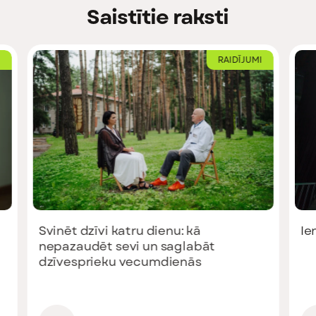
Saistītie raksti
RAIDĪJUMI
Svinēt dzīvi katru dienu: kā
Ieni
nepazaudēt sevi un saglabāt
dzīvesprieku vecumdienās