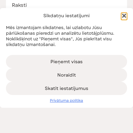
Raksti
Visi raksti
Sīkdatņu iestatījumi
Jaunumi
Podkāsti
Mēs izmantojam sīkdatnes, lai uzlabotu Jūsu
Nodarbības
pārlūkošanas pieredzi un analizētu lietotājplūsmu.
Noklikšķinot uz "Pieņemt visas", Jūs piekrītat visu
sīkdatņu izmantošanai.
Piesakies jaunumiem!
Saņem informāciju par gaidāmajiem pasākumiem
un citiem jaunumiem!
Pieņemt visas
Noraidīt
Skatīt iestatījumus
Esmu iepazinies ar
privātuma politiku
Privātuma politika
Pieteikties