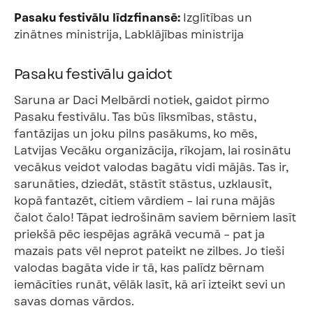
Pasaku festivālu līdzfinansē:
Izglītības un
zinātnes ministrija, Labklājības ministrija
Pasaku festivālu gaidot
Saruna ar Daci Melbārdi notiek, gaidot pirmo
Pasaku festivālu. Tas būs līksmības, stāstu,
fantāzijas un joku pilns pasākums, ko mēs,
Latvijas Vecāku organizācija, rīkojam, lai rosinātu
vecākus veidot valodas bagātu vidi mājās. Tas ir,
sarunāties, dziedāt, stāstīt stāstus, uzklausīt,
kopā fantazēt, citiem vārdiem – lai runa mājās
čalot čalo! Tāpat iedrošinām saviem bērniem lasīt
priekšā pēc iespējas agrākā vecumā – pat ja
mazais pats vēl neprot pateikt ne zilbes. Jo tieši
valodas bagāta vide ir tā, kas palīdz bērnam
iemācīties runāt, vēlāk lasīt, kā arī izteikt sevi un
savas domas vārdos.