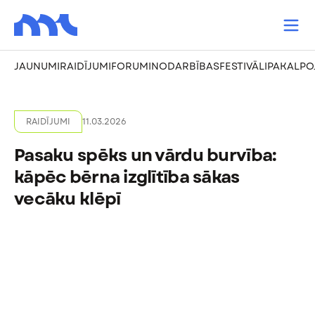
JAUNUMI
RAIDĪJUMI
FORUMI
NODARBĪBAS
FESTIVĀLI
PAKALPO
RAIDĪJUMI
11.03.2026
Pasaku spēks un vārdu burvība:
kāpēc bērna izglītība sākas
vecāku klēpī