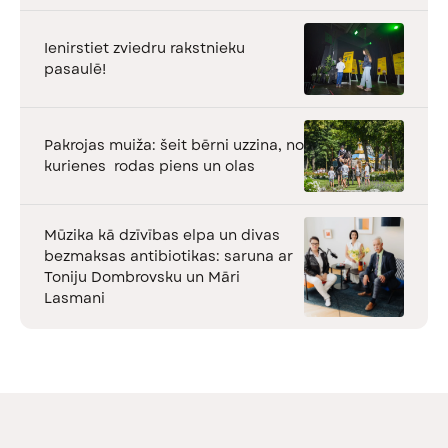
Ienirstiet zviedru rakstnieku
pasaulē!
Pakrojas muiža: šeit bērni uzzina, no
kurienes rodas piens un olas
Mūzika kā dzīvības elpa un divas
bezmaksas antibiotikas: saruna ar
Toniju Dombrovsku un Māri
Lasmani