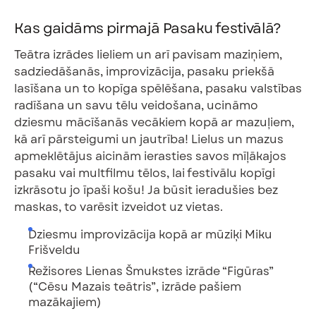
Kas gaidāms pirmajā Pasaku festivālā?
Teātra izrādes lieliem un arī pavisam maziņiem,
sadziedāšanās, improvizācija, pasaku priekšā
lasīšana un to kopīga spēlēšana, pasaku valstības
radīšana un savu tēlu veidošana, ucināmo
dziesmu mācīšanās vecākiem kopā ar mazuļiem,
kā arī pārsteigumi un jautrība! Lielus un mazus
apmeklētājus aicinām ierasties savos mīļākajos
pasaku vai multfilmu tēlos, lai festivālu kopīgi
izkrāsotu jo īpaši košu! Ja būsit ieradušies bez
maskas, to varēsit izveidot uz vietas.
Dziesmu improvizācija kopā ar mūziķi Miku
Frišveldu
Režisores Lienas Šmukstes izrāde “Figūras”
(“Cēsu Mazais teātris”, izrāde pašiem
mazākajiem)