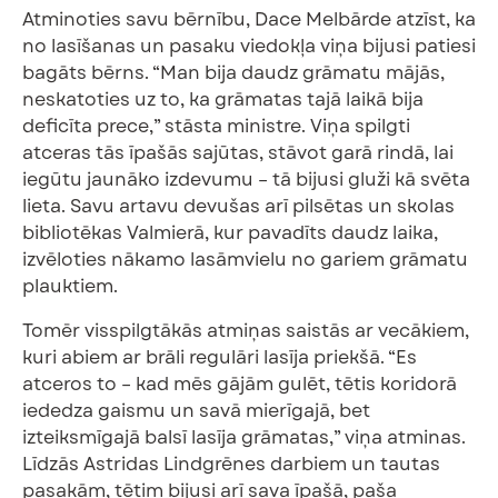
Atminoties savu bērnību, Dace Melbārde atzīst, ka
no lasīšanas un pasaku viedokļa viņa bijusi patiesi
bagāts bērns. “Man bija daudz grāmatu mājās,
neskatoties uz to, ka grāmatas tajā laikā bija
deficīta prece,” stāsta ministre. Viņa spilgti
atceras tās īpašās sajūtas, stāvot garā rindā, lai
iegūtu jaunāko izdevumu – tā bijusi gluži kā svēta
lieta. Savu artavu devušas arī pilsētas un skolas
bibliotēkas Valmierā, kur pavadīts daudz laika,
izvēloties nākamo lasāmvielu no gariem grāmatu
plauktiem.
Tomēr visspilgtākās atmiņas saistās ar vecākiem,
kuri abiem ar brāli regulāri lasīja priekšā. “Es
atceros to – kad mēs gājām gulēt, tētis koridorā
iededza gaismu un savā mierīgajā, bet
izteiksmīgajā balsī lasīja grāmatas,” viņa atminas.
Līdzās Astridas Lindgrēnes darbiem un tautas
pasakām, tētim bijusi arī sava īpašā, paša