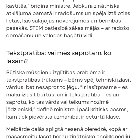
kastītēs,” brīdina ministre. Jebkura zinātniska
atklājuma pamatā ir radošums un spēja iztēloties
lietas, kas sakņojas novērojumos un bērnības
pasakās. STEM patiesībā sākas mājās – ar radošo
domāšanu un valodas bagātu vidi.
Tekstpratība: vai mēs saprotam, ko
lasām?
Būtiska mūsdienu izglītības problēma ir
tekstpratības trūkums – bērns spēj tehniski izlasīt
vārdus, bet nesaprot to jēgu. “Ir lasītprasme – es
māku izlasīt burtus, un ir tekstpratība – es arī
saprotu, ko tas vārds vai teikums nozīmē
jēdzieniski,” definē ministre. Īpaši kritisks posms,
kam tiek pievērsta uzmanība, ir ceturtā klase.
Melbārde dalās spilgtā nesenā pieredzē, kopā ar
māsasmeitu lasot bērnu zinātnisko enciklopēdiju