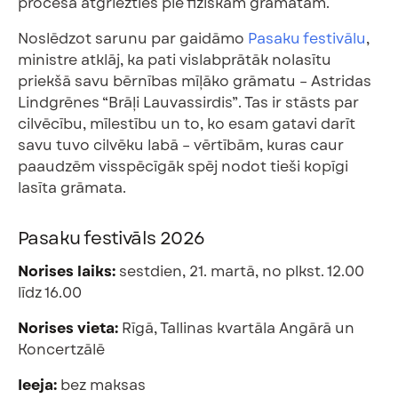
procesā atgriezties pie fiziskām grāmatām.
Noslēdzot sarunu par gaidāmo
Pasaku festivālu
,
ministre atklāj, ka pati vislabprātāk nolasītu
priekšā savu bērnības mīļāko grāmatu – Astridas
Lindgrēnes “Brāļi Lauvassirdis”. Tas ir stāsts par
cilvēcību, mīlestību un to, ko esam gatavi darīt
savu tuvo cilvēku labā – vērtībām, kuras caur
paaudzēm visspēcīgāk spēj nodot tieši kopīgi
lasīta grāmata.
Pasaku festivāls 2026
Norises laiks:
sestdien, 21. martā, no plkst. 12.00
līdz 16.00
Norises vieta:
Rīgā, Tallinas kvartāla Angārā un
Koncertzālē
Ieeja:
bez maksas