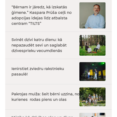
“Bērnam ir jāredz, kā izskatās
ģimene.” Kaspara Prūša ceļš no
adopcijas idejas līdz atbalsta
centram “TILTS”
Svinēt dzīvi katru dienu: kā
nepazaudēt sevi un saglabāt
dzīvesprieku vecumdienās
Ienirstiet zviedru rakstnieku
pasaulē!
Pakrojas muiža: šeit bērni uzzina, no
kurienes rodas piens un olas