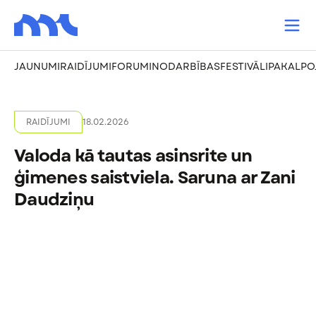
JAUNUMI
RAIDĪJUMI
FORUMI
NODARBĪBAS
FESTIVĀLI
PAKALPO
RAIDĪJUMI
18.02.2026
Valoda kā tautas asinsrite un
ģimenes saistviela. Saruna ar Zani
Daudziņu