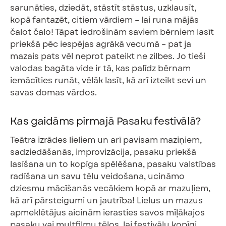
sarunāties, dziedāt, stāstīt stāstus, uzklausīt,
kopā fantazēt, citiem vārdiem – lai runa mājās
čalot čalo! Tāpat iedrošinām saviem bērniem lasīt
priekšā pēc iespējas agrākā vecumā – pat ja
mazais pats vēl neprot pateikt ne zilbes. Jo tieši
valodas bagāta vide ir tā, kas palīdz bērnam
iemācīties runāt, vēlāk lasīt, kā arī izteikt sevi un
savas domas vārdos.
Kas gaidāms pirmajā Pasaku festivālā?
Teātra izrādes lieliem un arī pavisam maziņiem,
sadziedāšanās, improvizācija, pasaku priekšā
lasīšana un to kopīga spēlēšana, pasaku valstības
radīšana un savu tēlu veidošana, ucināmo
dziesmu mācīšanās vecākiem kopā ar mazuļiem,
kā arī pārsteigumi un jautrība! Lielus un mazus
apmeklētājus aicinām ierasties savos mīļākajos
pasaku vai multfilmu tēlos, lai festivālu kopīgi