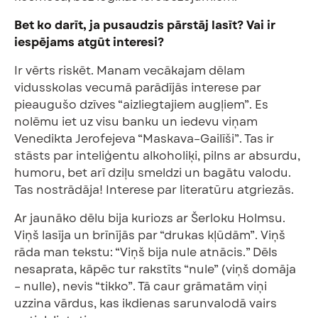
Bet ko darīt, ja pusaudzis pārstāj lasīt? Vai ir
iespējams atgūt interesi?
Ir vērts riskēt. Manam vecākajam dēlam
vidusskolas vecumā parādījās interese par
pieaugušo dzīves “aizliegtajiem augļiem”. Es
nolēmu iet uz visu banku un iedevu viņam
Venedikta Jerofejeva “Maskava–Gailīši”. Tas ir
stāsts par inteliģentu alkoholiķi, pilns ar absurdu,
humoru, bet arī dziļu smeldzi un bagātu valodu.
Tas nostrādāja! Interese par literatūru atgriezās.
Ar jaunāko dēlu bija kuriozs ar Šerloku Holmsu.
Viņš lasīja un brīnījās par “drukas kļūdām”. Viņš
rāda man tekstu: “Viņš bija nule atnācis.” Dēls
nesaprata, kāpēc tur rakstīts “nule” (viņš domāja
– nulle), nevis “tikko”. Tā caur grāmatām viņi
uzzina vārdus, kas ikdienas sarunvalodā vairs