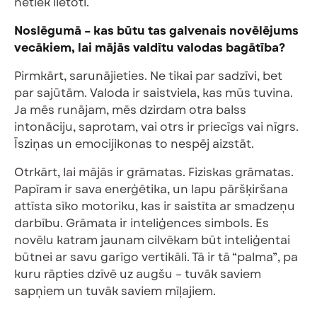
netiek lietoti.
Noslēgumā – kas būtu tas galvenais novēlējums
vecākiem, lai mājās valdītu valodas bagātība?
Pirmkārt, sarunājieties. Ne tikai par sadzīvi, bet
par sajūtām. Valoda ir saistviela, kas mūs tuvina.
Ja mēs runājam, mēs dzirdam otra balss
intonāciju, saprotam, vai otrs ir priecīgs vai nīgrs.
Īsziņas un emocijikonas to nespēj aizstāt.
Otrkārt, lai mājās ir grāmatas. Fiziskas grāmatas.
Papīram ir sava enerģētika, un lapu pāršķiršana
attīsta sīko motoriku, kas ir saistīta ar smadzeņu
darbību. Grāmata ir inteliģences simbols. Es
novēlu katram jaunam cilvēkam būt inteliģentai
būtnei ar savu garīgo vertikāli. Tā ir tā “palma”, pa
kuru rāpties dzīvē uz augšu – tuvāk saviem
sapņiem un tuvāk saviem mīļajiem.