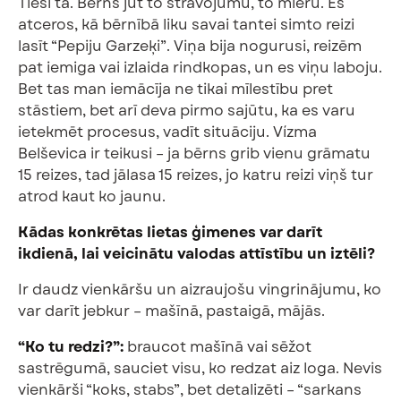
Tieši tā. Bērns jūt to strāvojumu, to mieru. Es
atceros, kā bērnībā liku savai tantei simto reizi
lasīt “Pepiju Garzeķi”. Viņa bija nogurusi, reizēm
pat iemiga vai izlaida rindkopas, un es viņu laboju.
Bet tas man iemācīja ne tikai mīlestību pret
stāstiem, bet arī deva pirmo sajūtu, ka es varu
ietekmēt procesus, vadīt situāciju. Vízma
Belševica ir teikusi – ja bērns grib vienu grāmatu
15 reizes, tad jālasa 15 reizes, jo katru reizi viņš tur
atrod kaut ko jaunu.
Kādas konkrētas lietas ģimenes var darīt
ikdienā, lai veicinātu valodas attīstību un iztēli?
Ir daudz vienkāršu un aizraujošu vingrinājumu, ko
var darīt jebkur – mašīnā, pastaigā, mājās.
“Ko tu redzi?”:
braucot mašīnā vai sēžot
sastrēgumā, sauciet visu, ko redzat aiz loga. Nevis
vienkārši “koks, stabs”, bet detalizēti – “sarkans