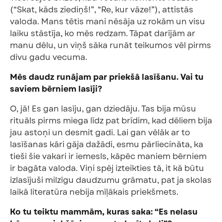
(“Skat, kāds ziediņš!”, “Re, kur vāze!”), attīstās
valoda. Mans tētis mani nēsāja uz rokām un visu
laiku stāstīja, ko mēs redzam. Tāpat darījām ar
manu dēlu, un viņš sāka runāt teikumos vēl pirms
divu gadu vecuma.
Mēs daudz runājam par priekšā lasīšanu. Vai tu
saviem bērniem lasīji?
O, jā! Es gan lasīju, gan dziedāju. Tas bija mūsu
rituāls pirms miega līdz pat brīdim, kad dēliem bija
jau astoņi un desmit gadi. Lai gan vēlāk ar to
lasīšanas kāri gāja dažādi, esmu pārliecināta, ka
tieši šie vakari ir iemesls, kāpēc maniem bērniem
ir bagāta valoda. Viņi spēj izteikties tā, it kā būtu
izlasījuši milzīgu daudzumu grāmatu, pat ja skolas
laikā literatūra nebija mīļākais priekšmets.
Ko tu teiktu mammām, kuras saka: “Es nelasu