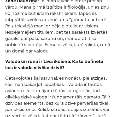
Zane Daudziņa:
Jā, man ir liela pietāte pret šo
vārdu. Mana pirmā izglītība ir filoloģija, un es zinu,
ko nozīmē būt īstam rakstniekam. Tāpēc es
labprātāk izvēlos apzīmējumu “grāmatu autore”.
Reiz televīzijā mani gribēja pieteikt ar visiem
iespējamajiem tituliem, bet tas saraksts izvērtās
garāks par pašu sarunu un, manuprāt, tikai
nobiedē skatītāju. Esmu cilvēks, kurš raksta, runā
un domā par valodu.
Valoda un runa ir tava ikdiena. Kā tu definētu –
kas ir valoda cilvēka dzīvē?
Gatavojoties šai sarunai, es nonācu pie atziņas,
kas man pašai ļoti iepatikās – valoda ir tautas
asinsrite. Ja domājam tādās kategorijās, tad
cilvēka dzīvē valoda ir fundamentāls pamats. Tā ir
dzīvības elements, bez kura dzīve pārvēršas tikai
par eksistenci. Kolīdz iztrūkst spējas izteikties vai
uztvert, cilvēks kļūst par tādu kā “dārzeni”, kurš