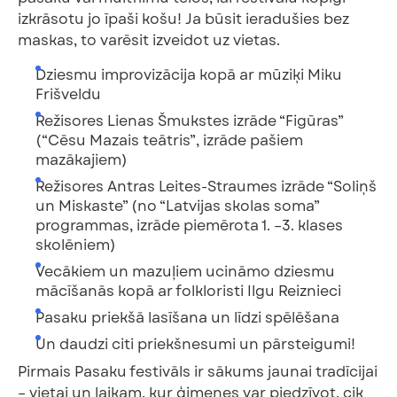
izkrāsotu jo īpaši košu! Ja būsit ieradušies bez
maskas, to varēsit izveidot uz vietas.
Dziesmu improvizācija kopā ar mūziķi Miku
Frišveldu
Režisores Lienas Šmukstes izrāde “Figūras”
(“Cēsu Mazais teātris”, izrāde pašiem
mazākajiem)
Režisores Antras Leites-Straumes izrāde “Soliņš
un Miskaste” (no “Latvijas skolas soma”
programmas, izrāde piemērota 1. –3. klases
skolēniem)
Vecākiem un mazuļiem ucināmo dziesmu
mācīšanās kopā ar folkloristi Ilgu Reiznieci
Pasaku priekšā lasīšana un līdzi spēlēšana
Un daudzi citi priekšnesumi un pārsteigumi!
Pirmais Pasaku festivāls ir sākums jaunai tradīcijai
– vietai un laikam, kur ģimenes var piedzīvot, cik