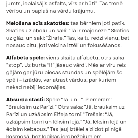
jumts, ieplaisājis asfalts, vīrs ar hūti”. Tas trenē
vērību un paplašina vārdu krājumu.
Melošana acīs skatoties:
tas bērniem ļoti patīk.
Skaties uz ābolu un saki: “Tā ir majonēze.” Skaties
uz glāzi un saki: “Žirafe.” Tas, ka tu redzi vienu, bet
nosauc citu, ļoti veicina iztēli un fokusēšanos.
Alfabēta spēle:
viens skaita alfabētu, otrs saka
“stop”. Uz burta “K” jāsauc vārdi. Mēs ar vīru reiz
gājām gar jūru piecas stundas un spēlējām šo
spēli – izrādās, var atrast vārdus, par kuriem
nekad nebiji iedomājies.
Absurda stāsti:
Spēle “Jā, un…”. Piemēram:
“Brauksim uz Parīzi.” Otrs saka: “Jā, brauksim uz
Parīzi un uzkāpsim Eifeļa tornī.” Trešais: “Jā,
uzkāpsim tornī un lēksim lejā.” “Jā, lēksim lejā un
ēdīsim kebabus.” Tas ļauj iztēlei aizlidot pilnīgā
kosmosā, bez loģikas ierobežojumiem.