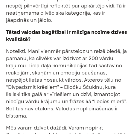
nespēj pilnvērtīgi reflektēt par apkārtējo vidi. Tā ir
neatņemama cilvēciska kategorija, kas ir
jāapzinās un jālolo.
Tātad valodas bagātībai ir milzīga nozīme dzīves
kvalitātē?
Noteikti. Mani vienmēr pārsteidz un reizē biedē, ja
pamanu, ka cilvēks var izdzīvot ar 200 vārdu
krājumu. Liela daļa komunikācijas tad sastāv no
reakcijām, skaņām un emociju paušanas,
nespējot lietas nosaukt vārdos. Atceros tēlu no
“Divpadsmit krēsliem” – Elločku Ščukinu, kura
lieliski tika galā ar vīriešiem un dzīvi, izmantojot
niecīgu vārdu krājumu un frāzes kā “liecies mierā”.
Bet tas nav etalons. Valodas noplicināšanās ir
bīstama.
Mēs varam dzīvot dažādi. Varam nopirkt