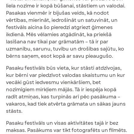
liela nozīme ir kopā būšanai, stāstiem un valodai.
Pasakas vienmēr ir bijušas veids, kā nodot
vērtības, mierināt, iedrošināt un satuvināt, un
festivāls aicina šo pieredzi atgriezt ģimenes
ikdienā. Mēs vēlamies atgādināt, ka priekšā
lasīšana nav tikai par grāmatām – tā ir par
uzmanību, sarunu, tuvību un drošības sajūtu, ko
bērns saņem, esot kopā ar savu pieaugušo.
Pasaku festivāls būs vieta, kur stāsti atdzīvojas,
kur bērni var piedzīvot valodas skaistumu un kur
vecāki gūst iedvesmu vienkāršiem, bet
nozīmīgiem mirkļiem mājās. Tā ir iespēja kopā
radīt atmiņas, kas turpinās arī pēc pasākuma –
vakaros, kad tiek atvērta grāmata un sākas jauns
stāsts.
Pasaku festivāls un visas aktivitātes tajā ir bez
maksas. Pasākums var tikt fotografēts un filmēts.