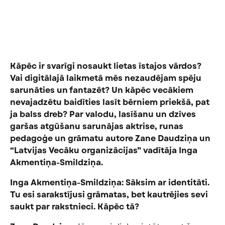
Kāpēc ir svarīgi nosaukt lietas īstajos vārdos?
Vai digitālajā laikmetā mēs nezaudējam spēju
sarunāties un fantazēt? Un kāpēc vecākiem
nevajadzētu baidīties lasīt bērniem priekšā, pat
ja balss dreb? Par valodu, lasīšanu un dzīves
garšas atgūšanu sarunājas aktrise, runas
pedagoģe un grāmatu autore Zane Daudziņa un
“Latvijas Vecāku organizācijas” vadītāja Inga
Akmentiņa-Smildziņa.
Inga Akmentiņa-Smildziņa: Sāksim ar identitāti.
Tu esi sarakstījusi grāmatas, bet kautrējies sevi
saukt par rakstnieci. Kāpēc tā?