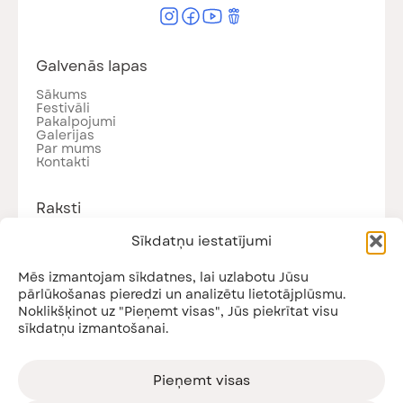
Galvenās lapas
Sākums
Festivāli
Pakalpojumi
Galerijas
Par mums
Kontakti
Raksti
Visi raksti
Sīkdatņu iestatījumi
Jaunumi
Podkāsti
Nodarbības
Mēs izmantojam sīkdatnes, lai uzlabotu Jūsu
pārlūkošanas pieredzi un analizētu lietotājplūsmu.
Noklikšķinot uz "Pieņemt visas", Jūs piekrītat visu
sīkdatņu izmantošanai.
Piesakies jaunumiem!
Saņem informāciju par gaidāmajiem pasākumiem
un citiem jaunumiem!
Pieņemt visas