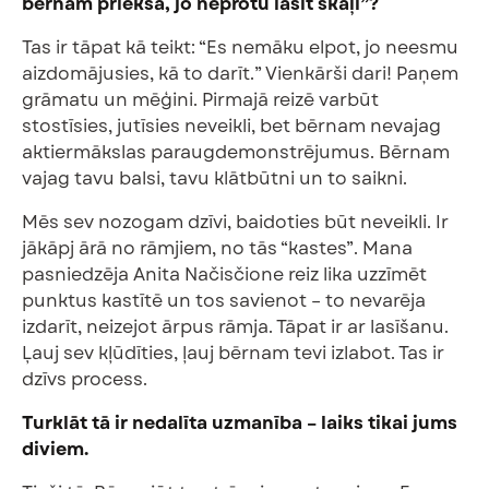
bērnam priekšā, jo neprotu lasīt skaļi”?
Tas ir tāpat kā teikt: “Es nemāku elpot, jo neesmu
aizdomājusies, kā to darīt.” Vienkārši dari! Paņem
grāmatu un mēģini. Pirmajā reizē varbūt
stostīsies, jutīsies neveikli, bet bērnam nevajag
aktiermākslas paraugdemonstrējumus. Bērnam
vajag tavu balsi, tavu klātbūtni un to saikni.
Mēs sev nozogam dzīvi, baidoties būt neveikli. Ir
jākāpj ārā no rāmjiem, no tās “kastes”. Mana
pasniedzēja Anita Načisčione reiz lika uzzīmēt
punktus kastītē un tos savienot – to nevarēja
izdarīt, neizejot ārpus rāmja. Tāpat ir ar lasīšanu.
Ļauj sev kļūdīties, ļauj bērnam tevi izlabot. Tas ir
dzīvs process.
Turklāt tā ir nedalīta uzmanība – laiks tikai jums
diviem.