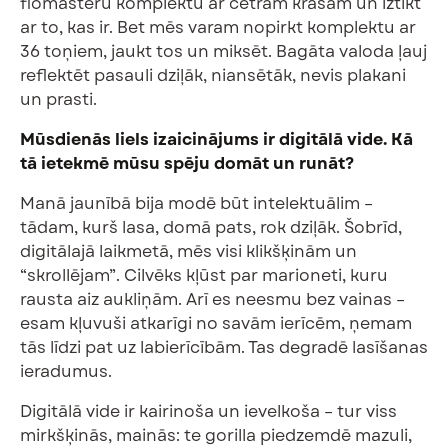
flomāsteru komplektu ar četrām krāsām un iztikt
ar to, kas ir. Bet mēs varam nopirkt komplektu ar
36 toņiem, jaukt tos un miksēt. Bagāta valoda ļauj
reflektēt pasauli dziļāk, niansētāk, nevis plakani
un prasti.
Mūsdienās liels izaicinājums ir digitālā vide. Kā
tā ietekmē mūsu spēju domāt un runāt?
Manā jaunībā bija modē būt intelektuālim –
tādam, kurš lasa, domā pats, rok dziļāk. Šobrīd,
digitālajā laikmetā, mēs visi klikšķinām un
“skrollējam”. Cilvēks kļūst par marioneti, kuru
rausta aiz aukliņām. Arī es neesmu bez vainas –
esam kļuvuši atkarīgi no savām ierīcēm, ņemam
tās līdzi pat uz labierīcībām. Tas degradē lasīšanas
ieradumus.
Digitālā vide ir kairinoša un ievelkoša – tur viss
mirkšķinās, mainās: te gorilla piedzemdē mazuli,