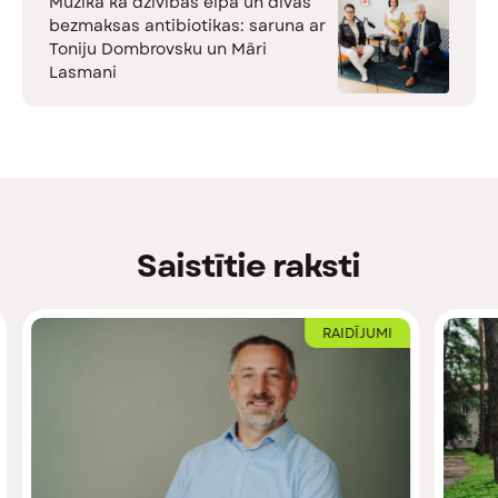
Mūzika kā dzīvības elpa un divas
bezmaksas antibiotikas: saruna ar
Toniju Dombrovsku un Māri
Lasmani
Saistītie raksti
RAIDĪJUMI