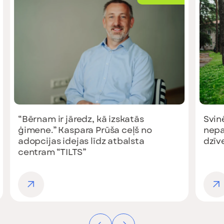
“Bērnam ir jāredz, kā izskatās
Svin
ģimene.” Kaspara Prūša ceļš no
nepa
adopcijas idejas līdz atbalsta
dzīv
centram “TILTS”