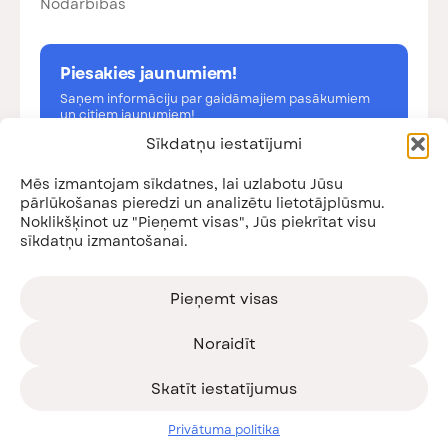
Nodarbības
Piesakies jaunumiem!
Saņem informāciju par gaidāmajiem pasākumiem
un citiem jaunumiem!
Sīkdatņu iestatījumi
Mēs izmantojam sīkdatnes, lai uzlabotu Jūsu
pārlūkošanas pieredzi un analizētu lietotājplūsmu.
Noklikšķinot uz "Pieņemt visas", Jūs piekrītat visu
Esmu iepazinies ar
privātuma politiku
sīkdatņu izmantošanai.
Pieteikties
Pieņemt visas
Noraidīt
© SIA Vecāku organizācija, 2026. Satura kopēšana un
Skatīt iestatījumus
pārpublicēšana komerciālos nolūkos aizliegta.
Privātuma politika
Sīkdatņu iestatījumi
Privātuma politika