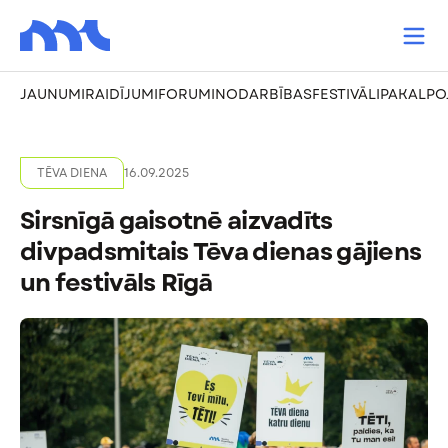
JAUNUMI
RAIDĪJUMI
FORUMI
NODARBĪBAS
FESTIVĀLI
PAKALPO
TĒVA DIENA
16.09.2025
Sirsnīgā gaisotnē aizvadīts
divpadsmitais Tēva dienas gājiens
un festivāls Rīgā