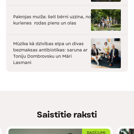
Pakrojas muiža: šeit bērni uzzina, no
kurienes rodas piens un olas
Mūzika kā dzīvības elpa un divas
bezmaksas antibiotikas: saruna ar
Toniju Dombrovsku un Māri
Lasmani
Saistītie raksti
RAIDĪJUMI