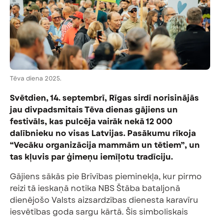
Tēva diena 2025.
Svētdien, 14. septembrī, Rīgas sirdī norisinājās
jau divpadsmitais Tēva dienas gājiens un
festivāls, kas pulcēja vairāk nekā 12 000
dalībnieku no visas Latvijas. Pasākumu rīkoja
“Vecāku organizācija mammām un tētiem”, un
tas kļuvis par ģimeņu iemīļotu tradīciju.
Gājiens sākās pie Brīvības pieminekļa, kur pirmo
reizi tā ieskaņā notika NBS Štāba bataljonā
dienējošo Valsts aizsardzības dienesta karavīru
iesvētības goda sargu kārtā. Šis simboliskais