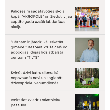
Palīdzēsim sagatavoties skolai
kopā: “AKROPOLE” un Ziedot.lv jau
septīto gadu uzsāk labdarības
akciju
“Bērnam ir jāredz, kā izskatās
ģimene.” Kaspara Prūša ceļš no
adopcijas idejas līdz atbalsta
centram “TILTS”
Svinēt dzīvi katru dienu: kā
nepazaudēt sevi un saglabāt
dzīvesprieku vecumdienās
Ienirstiet zviedru rakstnieku
pasaulē!