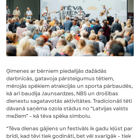
+1330
Skatīt visus
/
Ģimenes ar bērniem piedalījās dažādās
darbnīcās, gatavoja pārsteigumus tētiem,
mērojās spēkiem atrakcijās un sporta pārbaudēs,
kā arī baudīja Jaunsardzes, NBS un drošības
dienestu sagatavotās aktivitātes. Tradicionāli tēti
dāvanā saņēma ozola stādus no “Latvijas valsts
mežiem” – kā tēva spēka simbolu.
“Tēva dienas gājiens un festivāls ik gadu kļūst par
brīdi, kad tēvi tiek godināti, bet vēl svarīgāk – tiek