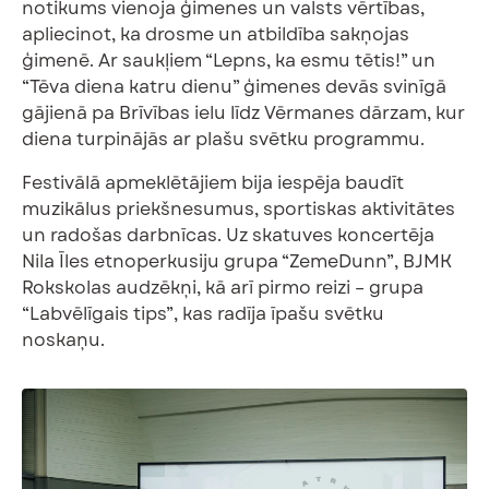
notikums vienoja ģimenes un valsts vērtības,
apliecinot, ka drosme un atbildība sakņojas
ģimenē. Ar saukļiem “Lepns, ka esmu tētis!” un
“Tēva diena katru dienu” ģimenes devās svinīgā
gājienā pa Brīvības ielu līdz Vērmanes dārzam, kur
diena turpinājās ar plašu svētku programmu.
Festivālā apmeklētājiem bija iespēja baudīt
muzikālus priekšnesumus, sportiskas aktivitātes
un radošas darbnīcas. Uz skatuves koncertēja
Nila Īles etnoperkusiju grupa “ZemeDunn”, BJMK
Rokskolas audzēkņi, kā arī pirmo reizi – grupa
“Labvēlīgais tips”, kas radīja īpašu svētku
noskaņu.